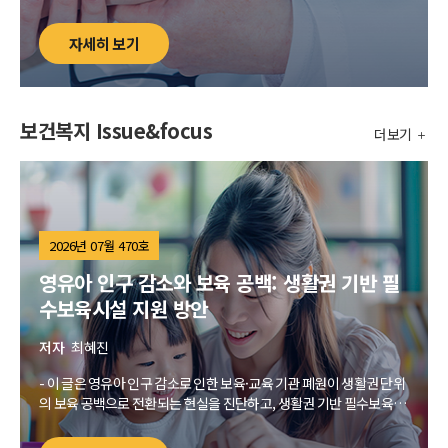
하고 제도적 지원 방안을 모색하는 데에 목적이 있다. 이를 위해 기능
의 제약과 제도적 사각지대를 대표할 수 있는 질환으로 수포성 표피 박
자세히 보기
리증, PIK3CA 연관 과성장 증후군(PROS), 뇌종양, HIV/AIDS, 크론병
을 귀납적 방법으로 도출하고, 해당 질환을 경험하는 참여자에 대한 개
별 심층 인터뷰를 진행하였다. 연구 결과를 바탕으로 만성적 기능 제약
인의 장애 인정 타당성을 뒷받침하고, 장애인등록제 내에서 장애인급
보건복지 Issue&focus
여의 신청 자격을 확대하여 이들을 지원할 수 있는 방안을 제안하였다.
더보기
2026년 07월 470호
영유아 인구 감소와 보육 공백: 생활권 기반 필
수보육시설 지원 방안
저자
최혜진
- 이 글은 영유아 인구 감소로 인한 보육·교육 기관 폐원이 생활권 단위
의 보육 공백으로 전환되는 현실을 진단하고, 생활권 기반 필수보육시
설 접근권 보장을 위한 정책 방안을 제시하는 데 목적이 있음.
- 100m 격자 인구 자료, 어린이집·유치원 좌표, 도로망 네트워크를 결