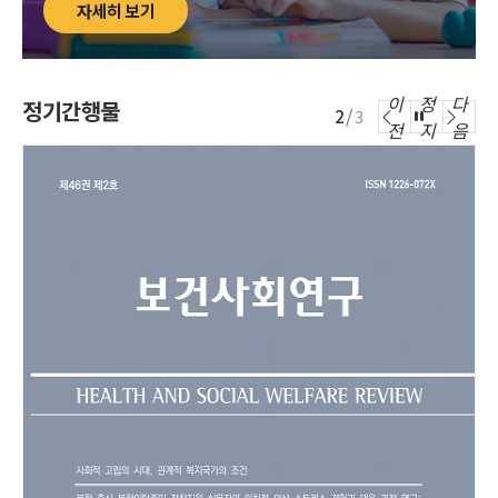
자세히 보기
합하여 분석한 결과 차량 생활권 기준 유일커버시설을 다수 산출하였
음. 이들 시설이 폐원할 경우 인근 대체시설을 이용하기 어려워 즉각적
인 돌봄 공백이 발생할 가능성이큼 .
- 인구 감소 지역 시설 운영자와 부모 면담 결과 시설은 장거리 차량 운
이
정
다
행, 고정비·인건비 부담, 교사 채용난을 겪고 있었고, 부모는 장거리 통
정기간행물
/
2
3
원, 교통비, 아동의 피로, 선택권 약화 등 이용 제약을 부담하고 있었음.
전
지
음
- 향후 보육정책은 시설 공급 확대 중심에서 벗어나 아동이 거주지와
관계없이 최소한의 보육서비스에 접근할 수 있도록 보육 접근권 제도
화, 접근성 취약지수 기반 재정 지원을 추진할 필요가 있음.