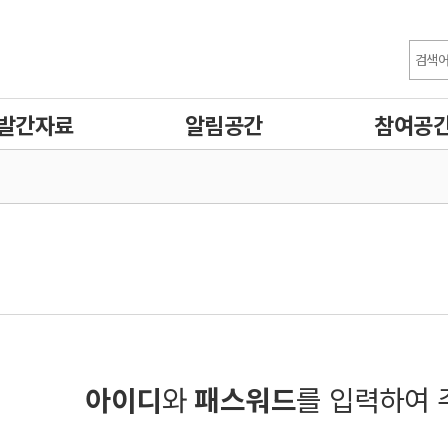
발간자료
알림공간
참여공
아이디
와
패스워드
를 입력하여 