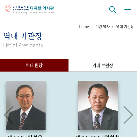
home
기관 역사
역대 기관장
기관 역사
역대 기관장
걸어온 길
기관 변천사
역대 기관장
연구원 사람들
List of Presidents
`
연구 역사
역대 원장
역대 부원장
정책과 연구
키워드로 보는 연구 역사
연구자들
간행물 변천사
기록물 아카이브
사진 아카이브
문서 기록물
행정박물
영상 기록물
+1
50
주년 기념