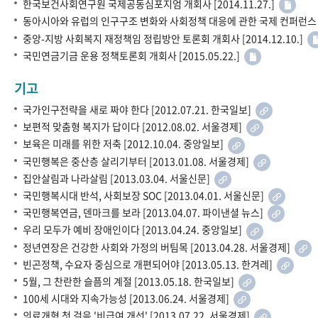
한국보건사회연구원 국제공동심포지엄 개회사 [2014.11.27.]
동아시아와 유럽의 인구구조 변화와 사회정책 대응에 관한 국제 컨퍼런스 개회사
중앙-지방 사회복지 재정책임 정립방안 토론회 개회사 [2014.12.10.]
국민연금기금 운용 정책토론회 개회사 [2015.05.22.]
기고
국가인구전략을 새로 짜야 한다 [2012.07.21. 한국일보]
보편적 맞춤형 복지가 답이다 [2012.08.02. 서울경제]
보육은 미래를 위한 저축 [2012.10.04. 중앙일보]
국민행복은 중산층 살리기부터 [2013.01.08. 서울경제]
집안살림과 나라살림 [2013.03.04. 서울신문]
국민행복시대 반석, 사회보장 SOC [2013.04.01. 서울신문]
국민행복연금, 덴마크를 보라 [2013.04.07. 파이낸셜 뉴스]
우리 모두가 예비 장애인이다 [2013.04.24. 중앙일보]
정년연장은 건강한 사회와 가정의 버팀목 [2013.04.28. 서울경제]
빈곤정책, 수요자 중심으로 개편되어야 [2013.05.13. 한겨레]
5월, 그 찬란한 슬픔의 계절 [2013.05.18. 한국일보]
100세 시대와 지속가능성 [2013.06.24. 서울경제]
의료개혁 첫 걸음 '비급여 개선' [2013.07.22. 서울경제]