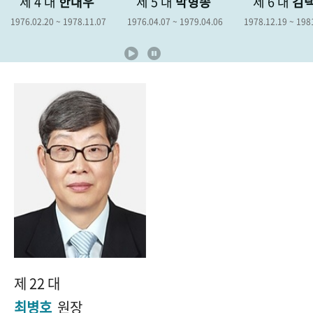
제 4 대
한대우
제 5 대
박형종
제 6 대
김
+1
성과 50선
숫자로 보는 50년
50
주년 광장
1976.02.20 ~ 1978.11.07
1976.04.07 ~ 1979.04.06
1978.12.19 ~ 198
세계와 함께 한 KIHASA
VR 역사관
제 22 대
최병호
원장