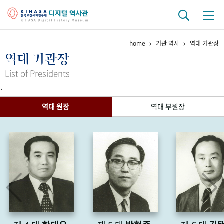
home
기관 역사
역대 기관장
기관 역사
역대 기관장
걸어온 길
기관 변천사
역대 기관장
연구원 사람들
List of Presidents
`
연구 역사
역대 원장
역대 부원장
정책과 연구
키워드로 보는 연구 역사
연구자들
간행물 변천사
기록물 아카이브
사진 아카이브
문서 기록물
행정박물
영상 기록물
+1
50
주년 기념