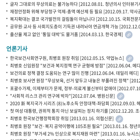
글자 그대로의 무상의료는 불가능하다 [2012.08.01. 청년의사 인터뷰기
재정안정화 위해 부당청구 억제-총액 예산제 등 필요 [2012.09.17. 약
복지확대는 결코 국가발전의 걸림돌이 아닙니다 [2012.10.15. 국회전문
공무원∙교사 등 사회지도층이 기득권 내려놔야 연금개혁 가능 [2012.12.
출산율 제고 없인 '통일 대박'도 물거품 [2014.03.13. 한국경제]
언론기사
한국보건사회연구원, 최병호 원장 취임 [2012.05.15. 약업뉴스]
최병호 신임원장 "보건과 복지정책 연구 균형에 방점" [2012.06.04. 
보건의료 정책 결정 도움되는 연구 많이 진행 [2012.06.04. 데일리 메디
최병호 보사연 원장 "무상보육, 선거 앞두고 내놓은 부풀려진 정책" [2012.
포괄수가제, 이제부터가 문제, 정부-의료계 불신부터 없애야 [2012.07.1
"사회적 리스크 관리 연구에 박차"[2012.07.04. 병원신문]
2020 新 복지국가 시리즈 (8)노후소득 안정대책-좌담회 [2012.09.03
첫 여성 대통령, 권위적 통치 아닌 보살피는 정치 하기를 [2012.12.20.
최병호 한국보건행정학회장 취임 [2013.01.16. 의협신문]
최병호 원장 "보건·복지 공약이행에 105조원 필요" [2013.01.16. 청
최병호 원장 "부가세 2% 인상으로 복지재원 마련" [2013.01.16. 뉴시스