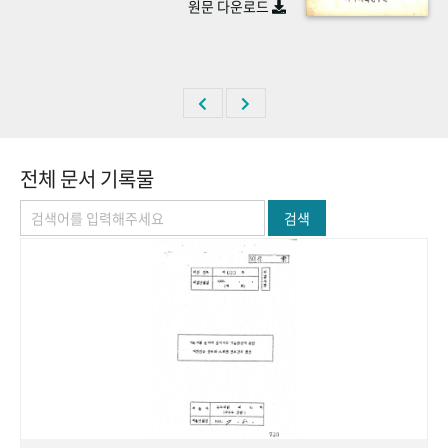
원문 다운로드
+1
성과 50선
숫자로 보는 50년
50
주년 광장
세계와 함께 한 KIHASA
VR 역사관
전체 문서 기록물
검색