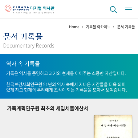
Home
기록물 아카이브
문서 기록물
기관 역사
문서 기록물
걸어온 길
기관 변천사
역대 기관장
연구원 사람들
Documentary Records
연구 역사
역사 속 기록물
정책과 연구
키워드로 보는 연구 역사
연구자들
기록은 역사를 증명하고 과거와 현재를 이어주는 소중한 자산입니다.
간행물 변천사
한국보건사회연구원 51년의 역사 속에서 지나온 시간들을 더욱 의미
있게 하고 현재의 우리에게 초석이 되는 기록물을 모아서 보여줍니다.
기록물 아카이브
가족계획연구원 최초의 세입세출예산서
사진 아카이브
문서 기록물
행정박물
영상 기록물
+1
50
주년 기념