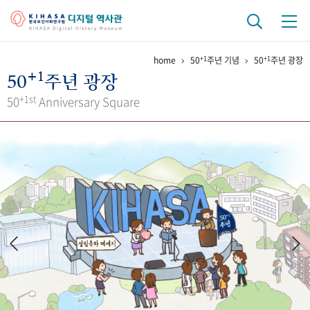
+1
+1
home
50
주년 기념
50
주년 광장
기관 역사
+1
50
주년 광장
걸어온 길
기관 변천사
역대 기관장
연구원 사람들
+1st
50
Anniversary Square
연구 역사
정책과 연구
키워드로 보는 연구 역사
연구자들
간행물 변천사
기록물 아카이브
사진 아카이브
문서 기록물
행정박물
영상 기록물
+1
50
주년 기념