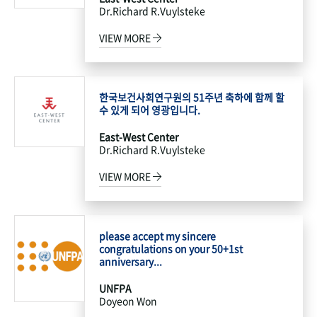
Dr.Richard R.Vuylsteke
VIEW MORE
한국보건사회연구원의 51주년 축하에 함께 할
수 있게 되어 영광입니다.
East-West Center
Dr.Richard R.Vuylsteke
VIEW MORE
please accept my sincere
congratulations on your 50+1st
anniversary...
UNFPA
Doyeon Won