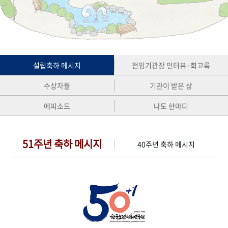
+1
성과 50선
숫자로 보는 50년
50
주년 광장
세계와 함께 한 KIHASA
VR 역사관
설립축하 메시지
전임기관장 인터뷰·회고록
수상자들
기관이 받은 상
에피소드
나도 한마디
51주년 축하 메시지
40주년 축하 메시지