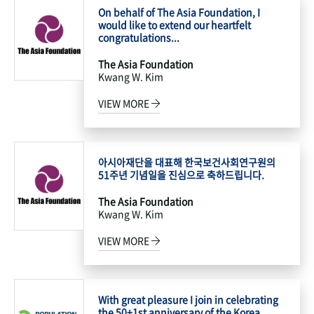
On behalf of The Asia Foundation, I
would like to extend our heartfelt
congratulations...
The Asia Foundation
Kwang W. Kim
VIEW MORE
아시아재단을 대표해 한국보건사회연구원의
51주년 기념일을 진심으로 축하드립니다.
The Asia Foundation
Kwang W. Kim
VIEW MORE
With great pleasure I join in celebrating
the 50+1st anniversary of the Korea