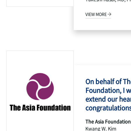
VIEW MORE
On behalf of Th
Foundation, I w
extend our hear
congratulations
The Asia Foundation
Kwang W. Kim