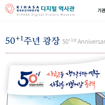
기관
걸어
+1
기관
50
주년 광장
+1st
50
Anniversa
역대
연구원