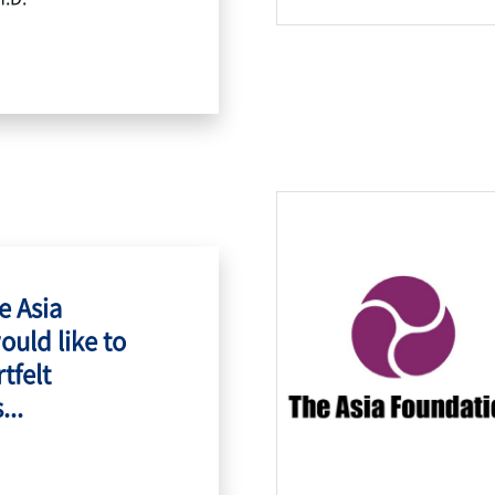
e Asia
ould like to
tfelt
...