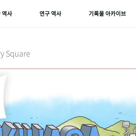
 역사
연구 역사
기록물 아카이브
온 길
정책과 연구
사진 아카이브
 변천사
키워드로 보는 연구 역사
문서 기록물
ry Square
 기관장
연구자들
행정박물
 사람들
간행물 변천사
영상 기록물