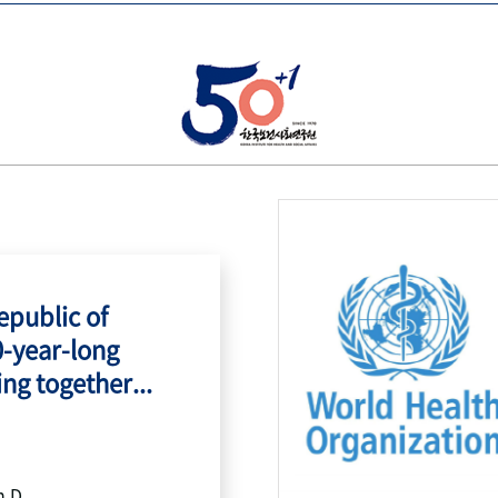
public of
0-year-long
ing together...
h.D.