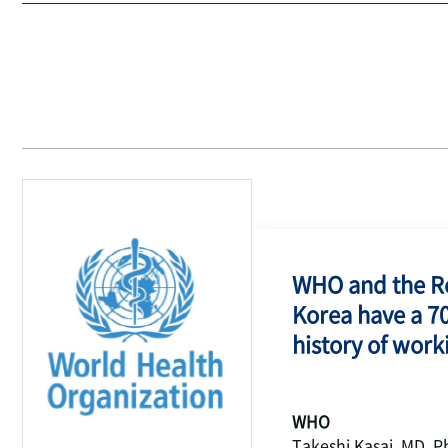
WHO and the Re
Korea have a 7
history of work
WHO
Takeshi Kasai, MD, P