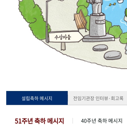
설립축하 메시지
전임기관장 인터뷰·회고록
51주년 축하 메시지
40주년 축하 메시지