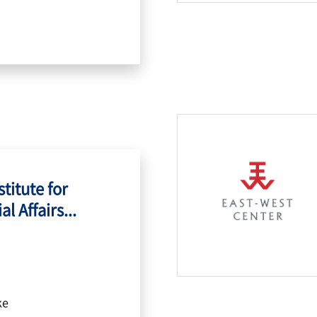
titute for
l Affairs...
ke