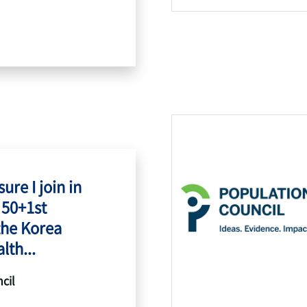
ure I join in
 50+1st
the Korea
lth...
cil