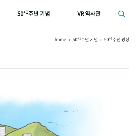
+1
50
주년 기념
VR 역사관
성과 50선
+1
+1
home
50
주년 기념
50
주년 광장
숫자로 보는 50년
+1
50
주년 광장
세계와 함께 한 KIHASA