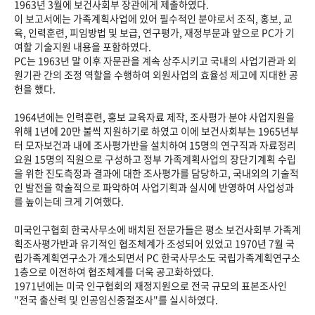
1963년 3월에 보건사회부 장관에게 제출하였다.
이 보고서에는 가족계획사업에 있어 필수적인 분야로서 조직, 홍보, 교
육, 인력훈련, 피임방법 및 보급, 연구평가, 재정부문과 앞으로 PC가 기
여할 기술지원 내용을 포함하였다.
PC는 1963년 말 이후 자문관을 계속 상주시키고 국내의 사업기관과 외
원기관 간의 조정 역할을 수행하여 외원사업의 효율성 제고에 지대한 공
헌을 했다.
1964년에는 인력훈련, 홍보 교육자료 제작, 조사평가 분야 사업지원을
위해 1년에 20만 불씩 지원하기로 하였고 이에 보건사회부는 1965년부
터 모자보건과 내에 조사평가반을 설치하여 15명의 연구직과 자료정리
요원 15명의 직원으로 구성하고 정부 가족계획사업의 장단기계획 수립
을 위한 진도측정과 결과에 대한 조사평가를 담당하고, 국내외의 기술적
인 발전을 학술적으로 파악하여 사업기획과 실시에 반영하여 사업성과
를 높이는데 크게 기여했다.
미국인구협회 한국사무소에 배치된 전문가들은 평소 보건사회부 가족계
획조사평가반과 유기적인 협조체계가 조성되어 있었고 1970년 7월 국
립가족계획연구소가 개소되면서 PC 한국사무소도 국립가족계획연구소
1층으로 이전하여 협조체계를 더욱 공고화하였다.
1971년에는 미국 인구협회의 재정지원으로 전국 규모의 표본조사인
"전국 출산력 및 인공임신중절조사"를 실시하였다.