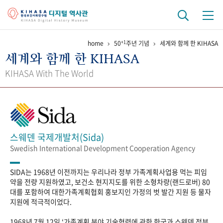
+1
home
50
주년 기념
세계와 함께 한 KIHASA
기관 역사
세계와 함께 한 KIHASA
걸어온 길
기관 변천사
역대 기관장
연구원 사람들
KIHASA With The World
연구 역사
정책과 연구
키워드로 보는 연구 역사
연구자들
간행물 변천사
스웨덴 국제개발처(Sida)
Swedish International Development Cooperation Agency
기록물 아카이브
SIDA는 1968년 이전까지는 우리나라 정부 가족계획사업용 먹는 피임
사진 아카이브
문서 기록물
행정박물
영상 기록물
약을 전량 지원하였고, 보건소 현지지도를 위한 소형차량(랜드로버) 80
대를 포함하여 대한가족계획협회 홍보지인 가정의 벗 발간 지원 등 물자
지원에 적극적이었다.
+1
50
주년 기념
1968년 7월 12일 ‘가족계획 분야 기술협력에 관한 한국과 스웨덴 정부