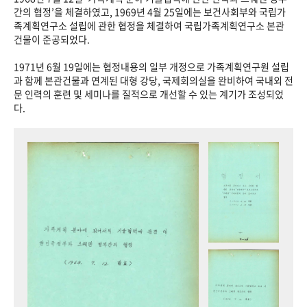
+1
성과 50선
숫자로 보는 50년
50
주년 광장
간의 협정’을 체결하였고, 1969년 4월 25일에는 보건사회부와 국립가
족계획연구소 설립에 관한 협정을 체결하여 국립가족계획연구소 본관
세계와 함께 한 KIHASA
건물이 준공되었다.
1971년 6월 19일에는 협정내용의 일부 개정으로 가족계획연구원 설립
VR 역사관
과 함께 본관건물과 연계된 대형 강당, 국제회의실을 완비하여 국내외 전
문 인력의 훈련 및 세미나를 질적으로 개선할 수 있는 계기가 조성되었
다.