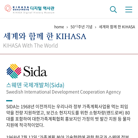
+1
home
50
주년 기념
세계와 함께 한 KIHASA
기관 역사
세계와 함께 한 KIHASA
걸어온 길
기관 변천사
역대 기관장
연구원 사람들
KIHASA With The World
연구 역사
정책과 연구
키워드로 보는 연구 역사
연구자들
간행물 변천사
스웨덴 국제개발처(Sida)
Swedish International Development Cooperation Agency
기록물 아카이브
SIDA는 1968년 이전까지는 우리나라 정부 가족계획사업용 먹는 피임
사진 아카이브
문서 기록물
행정박물
영상 기록물
약을 전량 지원하였고, 보건소 현지지도를 위한 소형차량(랜드로버) 80
대를 포함하여 대한가족계획협회 홍보지인 가정의 벗 발간 지원 등 물자
지원에 적극적이었다.
+1
50
주년 기념
1968년 7월 12일 ‘가족계획 분야 기술협력에 관한 한국과 스웨덴 정부