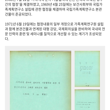
+1
성과 50선
숫자로 보는 50년
50
주년 광장
간의 협정’을 체결하였고, 1969년 4월 25일에는 보건사회부와 국립가
족계획연구소 설립에 관한 협정을 체결하여 국립가족계획연구소 본관
세계와 함께 한 KIHASA
건물이 준공되었다.
1971년 6월 19일에는 협정내용의 일부 개정으로 가족계획연구원 설립
VR 역사관
과 함께 본관건물과 연계된 대형 강당, 국제회의실을 완비하여 국내외 전
문 인력의 훈련 및 세미나를 질적으로 개선할 수 있는 계기가 조성되었
다.