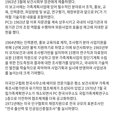
1963년 3월에 보건사회부 장관에게 제출하였다.
이 보고서에는 가족계획사업에 있어 필수적인 분야로서 조직, 홍보, 교
육, 인력훈련, 피임방법 및 보급, 연구평가, 재정부문과 앞으로 PC가 기
여할 기술지원 내용을 포함하였다.
PC는 1963년 말 이후 자문관을 계속 상주시키고 국내의 사업기관과 외
원기관 간의 조정 역할을 수행하여 외원사업의 효율성 제고에 지대한 공
헌을 했다.
1964년에는 인력훈련, 홍보 교육자료 제작, 조사평가 분야 사업지원을
위해 1년에 20만 불씩 지원하기로 하였고 이에 보건사회부는 1965년부
터 모자보건과 내에 조사평가반을 설치하여 15명의 연구직과 자료정리
요원 15명의 직원으로 구성하고 정부 가족계획사업의 장단기계획 수립
을 위한 진도측정과 결과에 대한 조사평가를 담당하고, 국내외의 기술적
인 발전을 학술적으로 파악하여 사업기획과 실시에 반영하여 사업성과
를 높이는데 크게 기여했다.
미국인구협회 한국사무소에 배치된 전문가들은 평소 보건사회부 가족계
획조사평가반과 유기적인 협조체계가 조성되어 있었고 1970년 7월 국
립가족계획연구소가 개소되면서 PC 한국사무소도 국립가족계획연구소
1층으로 이전하여 협조체계를 더욱 공고화하였다.
1971년에는 미국 인구협회의 재정지원으로 전국 규모의 표본조사인
"전국 출산력 및 인공임신중절조사"를 실시하였다.