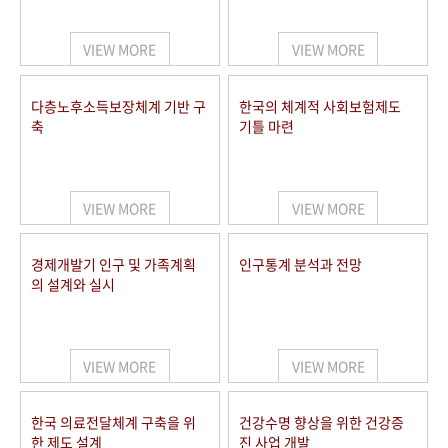
+1
성과 50선
숫자로 보는 50년
50
주년 광장
세계와 함께 한 KIHASA
VIEW MORE
VIEW MORE
VR 역사관
다층노후소득보장체계 기반 구
한국의 체계적 사회보험제도
축
기틀 마련
VIEW MORE
VIEW MORE
경제개발기 인구 및 가족계획
인구통계 분석과 전망
의 설계와 실시
VIEW MORE
VIEW MORE
한국 의료전달체계 구축을 위
건강수명 향상을 위한 건강증
한 제도 설계
진 사업 개발