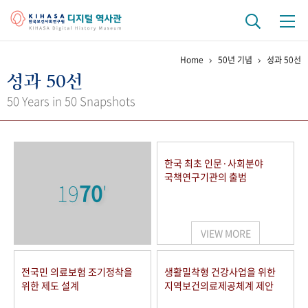
Home
50년 기념
성과 50선
기관 역사
성과 50선
걸어온 길
기관 변천사
역대 기관장
연구원 사람들
50 Years in 50 Snapshots
연구 역사
정책과 연구
키워드로 보는 연구 역사
연구자들
한국 최초 인문·사회분야
간행물 변천사
국책연구기관의 출범
19
70
'
기록물 아카이브
VIEW MORE
사진 아카이브
문서 기록물
행정박물
영상 기록물
전국민 의료보험 조기정착을
생활밀착형 건강사업을 위한
위한 제도 설계
지역보건의료제공체계 제안
+1
50
주년 기념