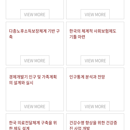
+1
성과 50선
숫자로 보는 50년
50
주년 광장
세계와 함께 한 KIHASA
VIEW MORE
VIEW MORE
VR 역사관
다층노후소득보장체계 기반 구
한국의 체계적 사회보험제도
축
기틀 마련
VIEW MORE
VIEW MORE
경제개발기 인구 및 가족계획
인구통계 분석과 전망
의 설계와 실시
VIEW MORE
VIEW MORE
한국 의료전달체계 구축을 위
건강수명 향상을 위한 건강증
한 제도 설계
진 사업 개발