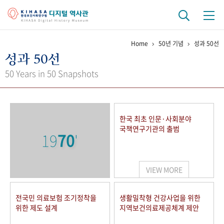
Home
50년 기념
성과 50선
기관 역사
성과 50선
걸어온 길
기관 변천사
역대 기관장
연구원 사람들
50 Years in 50 Snapshots
연구 역사
정책과 연구
키워드로 보는 연구 역사
연구자들
한국 최초 인문·사회분야
간행물 변천사
국책연구기관의 출범
19
70
'
기록물 아카이브
VIEW MORE
사진 아카이브
문서 기록물
행정박물
영상 기록물
전국민 의료보험 조기정착을
생활밀착형 건강사업을 위한
위한 제도 설계
지역보건의료제공체계 제안
+1
50
주년 기념