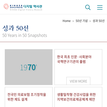
Home
50년 기념
성과 50선
기관 역사
성과 50선
걸어온 길
기관 변천사
역대 기관장
연구원 사람들
50 Years in 50 Snapshots
연구 역사
정책과 연구
키워드로 보는 연구 역사
연구자들
한국 최초 인문·사회분야
간행물 변천사
국책연구기관의 출범
19
70
'
기록물 아카이브
VIEW MORE
사진 아카이브
문서 기록물
행정박물
영상 기록물
전국민 의료보험 조기정착을
생활밀착형 건강사업을 위한
위한 제도 설계
지역보건의료제공체계 제안
+1
50
주년 기념