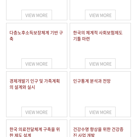
+1
성과 50선
숫자로 보는 50년
50
주년 광장
세계와 함께 한 KIHASA
VIEW MORE
VIEW MORE
VR 역사관
다층노후소득보장체계 기반 구
한국의 체계적 사회보험제도
축
기틀 마련
VIEW MORE
VIEW MORE
경제개발기 인구 및 가족계획
인구통계 분석과 전망
의 설계와 실시
VIEW MORE
VIEW MORE
한국 의료전달체계 구축을 위
건강수명 향상을 위한 건강증
한 제도 설계
진 사업 개발