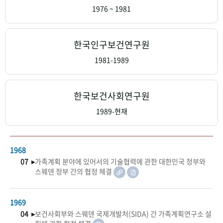
+1
성과 50선
숫자로 보는 50년
50
주년 광장
1976 ~ 1981
세계와 함께 한 KIHASA
한국인구보건연구원
VR 역사관
1981-1989
한국보건사회연구원
1989-현재
1968
07 ▸
가족계획 분야에 있어서의 기술협력에 관한 대한민국 정부와
스웨덴 정부 간의 협정 체결
1969
04 ▸
보건사회부와 스웨덴 국제개발처(SIDA) 간 가족계획연구소 설