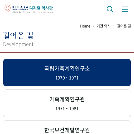
Home
기관 역사
걸어온 길
기관 역사
걸어온 길
걸어온 길
기관 변천사
역대 기관장
연구원 사람들
Development
연구 역사
국립가족계획연구소
정책과 연구
키워드로 보는 연구 역사
연구자들
간행물 변천사
1970 ~ 1971
기록물 아카이브
가족계획연구원
사진 아카이브
문서 기록물
행정박물
영상 기록물
1971 ~ 1981
+1
50
주년 기념
한국보건개발연구원