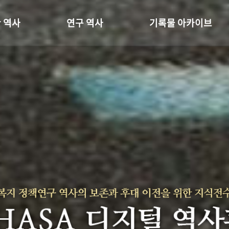
 역사
연구 역사
기록물 아카이브
온 길
정책과 연구
사진 아카이브
 변천사
키워드로 보는 연구 역사
문서 기록물
 기관장
연구자들
행정박물
 사람들
간행물 변천사
영상 기록물