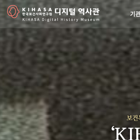
기관
걸어
기관
역대
연구원