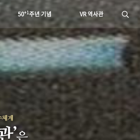
+1
50
주년 기념
VR 역사관
성과 50선
숫자로 보는 50년
+1
50
주년 광장
세계와 함께 한 KIHASA