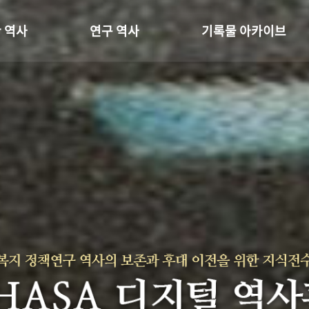
 역사
연구 역사
기록물 아카이브
온 길
정책과 연구
사진 아카이브
 변천사
키워드로 보는 연구 역사
문서 기록물
 기관장
연구자들
행정박물
 사람들
간행물 변천사
영상 기록물