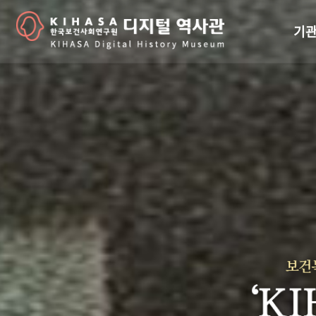
기관
걸어
기관
역대
연구원