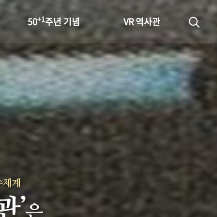
+1
50
주년 기념
VR 역사관
성과 50선
숫자로 보는 50년
+1
50
주년 광장
세계와 함께 한 KIHASA