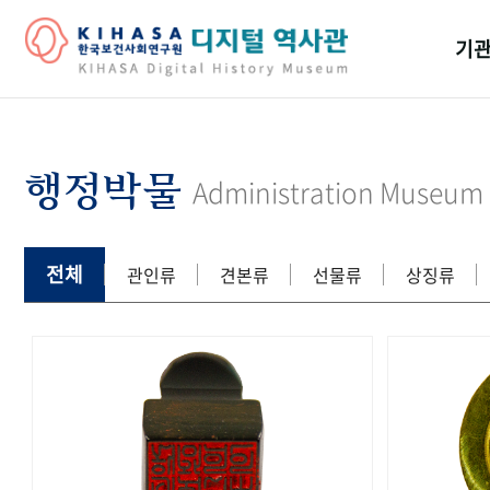
기관
걸어
기관
행정박물
Administration Museum
역대
연구원
전체
관인류
견본류
선물류
상징류