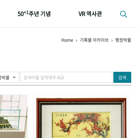
+1
50
주년 기념
VR 역사관
성과 50선
Home
기록물 아카이브
행정박물
숫자로 보는 50년
+1
50
주년 광장
세계와 함께 한 KIHASA
검색