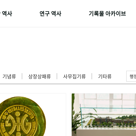
 역사
연구 역사
기록물 아카이브
온 길
정책과 연구
사진 아카이브
 변천사
키워드로 보는 연구 역사
문서 기록물
 기관장
연구자들
행정박물
 사람들
간행물 변천사
영상 기록물
기념류
상장상패류
사무집기류
기타류