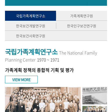
+1
성과 50선
숫자로 보는 50년
50
주년 광장
세계와 함께 한 KIHASA
국립가족계획연구소
가족계획연구원
한국보건개발연구원
한국인구보건연구원
VR 역사관
한국보건사회연구원
국립가족계획연구소
The National Family
Planning Center
1970 ~ 1971
가족계획 정책의 종합적 기획 및 평가
VIEW MORE