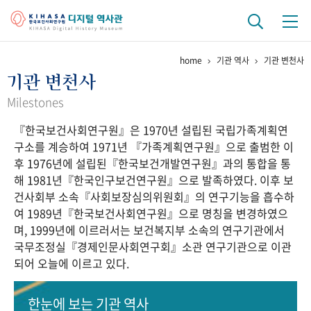
home
기관 역사
기관 변천사
기관 역사
기관 변천사
걸어온 길
기관 변천사
역대 기관장
연구원 사람들
Milestones
『한국보건사회연구원』은 1970년 설립된 국립가족계획연
연구 역사
구소를 계승하여 1971년 『가족계획연구원』으로 출범한 이
정책과 연구
키워드로 보는 연구 역사
연구자들
후 1976년에 설립된『한국보건개발연구원』과의 통합을 통
간행물 변천사
해 1981년『한국인구보건연구원』으로 발족하였다. 이후 보
건사회부 소속『사회보장심의위원회』의 연구기능을 흡수하
여 1989년『한국보건사회연구원』으로 명칭을 변경하였으
기록물 아카이브
며, 1999년에 이르러서는 보건복지부 소속의 연구기관에서
국무조정실『경제인문사회연구회』소관 연구기관으로 이관
사진 아카이브
문서 기록물
행정박물
영상 기록물
되어 오늘에 이르고 있다.
+1
50
주년 기념
한눈에 보는
기관 역사