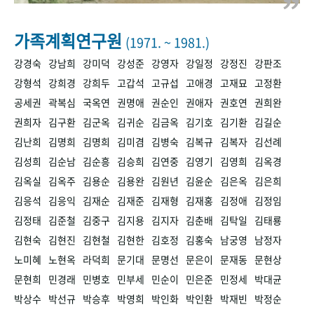
+1
성과 50선
숫자로 보는 50년
50
주년 광장
세계와 함께 한 KIHASA
가족계획연구원
(1971. ~ 1981.)
강경숙
강남희
강미덕
강성준
강영자
강일정
강정진
강판조
VR 역사관
강형석
강희경
강희두
고갑석
고규섭
고애경
고재묘
고정환
공세권
곽복심
국옥연
권명애
권순인
권애자
권호연
권희완
권희자
김구환
김군옥
김귀순
김금옥
김기호
김기환
김길순
김난희
김명희
김명희
김미겸
김병숙
김복규
김복자
김선례
김성희
김순남
김순흥
김승희
김연중
김영기
김영희
김옥경
김옥실
김옥주
김용순
김용완
김원년
김윤순
김은옥
김은희
김응석
김응익
김재순
김재준
김재형
김재홍
김정애
김정임
김정태
김준철
김중구
김지용
김지자
김춘배
김탁일
김태룡
김현숙
김현진
김현철
김현한
김호정
김홍숙
남궁영
남정자
노미혜
노현옥
라덕희
문기대
문명선
문은이
문재동
문현상
문현희
민경래
민병호
민부세
민순이
민은준
민정세
박대균
박상수
박선규
박승후
박영희
박인화
박인환
박재빈
박정순