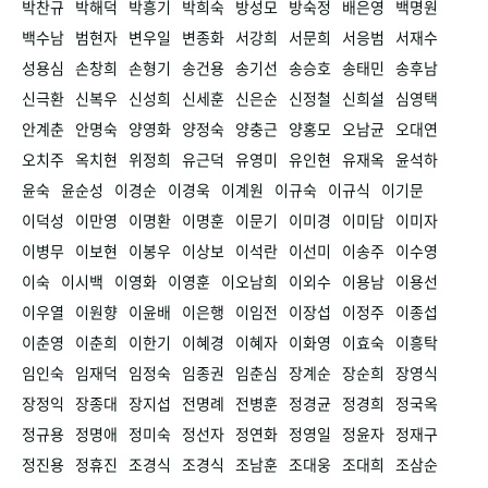
박찬규
박해덕
박흥기
박희숙
방성모
방숙정
배은영
백명원
백수남
범현자
변우일
변종화
서강희
서문희
서응범
서재수
성용심
손창희
손형기
송건용
송기선
송승호
송태민
송후남
신극환
신복우
신성희
신세훈
신은순
신정철
신희설
심영택
안계춘
안명숙
양영화
양정숙
양충근
양홍모
오남균
오대연
오치주
옥치현
위정희
유근덕
유영미
유인현
유재옥
윤석하
윤숙
윤순성
이경순
이경욱
이계원
이규숙
이규식
이기문
이덕성
이만영
이명환
이명훈
이문기
이미경
이미담
이미자
이병무
이보현
이봉우
이상보
이석란
이선미
이송주
이수영
이숙
이시백
이영화
이영훈
이오남희
이외수
이용남
이용선
이우열
이원향
이윤배
이은행
이임전
이장섭
이정주
이종섭
이춘영
이춘희
이한기
이혜경
이혜자
이화영
이효숙
이흥탁
임인숙
임재덕
임정숙
임종권
임춘심
장계순
장순희
장영식
장정익
장종대
장지섭
전명례
전병훈
정경균
정경희
정국옥
정규용
정명애
정미숙
정선자
정연화
정영일
정윤자
정재구
정진용
정휴진
조경식
조경식
조남훈
조대웅
조대희
조삼순