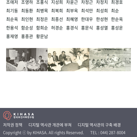
조애저
조영하
조홍식
지성희
차윤근
차정근
차정치
최경호
최기동
최동환
최병목
최복희
최부옥
최석만
최성희
최순
최순옥
최인현
최정은
최종선
최혜영
한대우
한성현
한순옥
한용석
함순성
함희순
허경순
홍경식
홍문식
홍성열
홍성운
홍재영
홍종관
황문남
저작권 정책
디지털 역사관 개관에 부쳐
디지털 역사관의 구축 배경
Copyright ⓒ by KIHASA. All rights Reserved.
TEL : 044) 287-8004