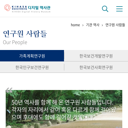
home
기관 역사
연구원 사람들
기관 역사
연구원 사람들
걸어온 길
기관 변천사
역대 기관장
연구원 사람들
Our People
연구 역사
가족계획연구원
한국보건개발연구원
정책과 연구
키워드로 보는 연구 역사
연구자들
한국인구보건연구원
한국보건사회연구원
간행물 변천사
기록물 아카이브
50년 역사를 함께 해 온 연구원 사람들입니다.
사진 아카이브
문서 기록물
행정박물
영상 기록물
각자의 자리에서 같이 혹은 다르게 함께 걸어왔
으며 후대에도 함께 걸어갈 것입니다.
+1
50
주년 기념