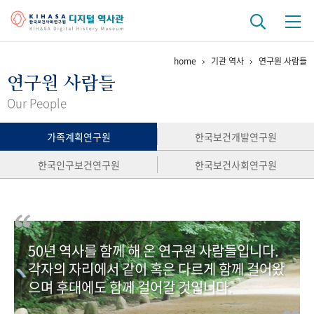
home
기관 역사
연구원 사람들
기관 역사
연구원 사람들
걸어온 길
기관 변천사
역대 기관장
연구원 사람들
Our People
연구 역사
가족계획연구원
한국보건개발연구원
정책과 연구
키워드로 보는 연구 역사
연구자들
한국인구보건연구원
한국보건사회연구원
간행물 변천사
기록물 아카이브
50년 역사를 함께 해 온 연구원 사람들입니다.
사진 아카이브
문서 기록물
행정박물
영상 기록물
각자의 자리에서 같이 혹은 다르게 함께 걸어왔
으며 후대에도 함께 걸어갈 것입니다.
+1
50
주년 기념