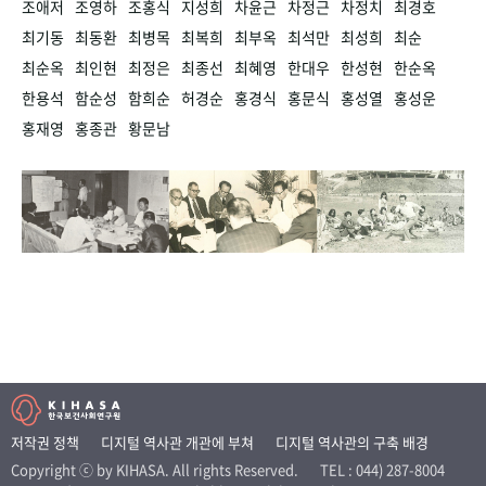
조애저
조영하
조홍식
지성희
차윤근
차정근
차정치
최경호
최기동
최동환
최병목
최복희
최부옥
최석만
최성희
최순
최순옥
최인현
최정은
최종선
최혜영
한대우
한성현
한순옥
한용석
함순성
함희순
허경순
홍경식
홍문식
홍성열
홍성운
홍재영
홍종관
황문남
저작권 정책
디지털 역사관 개관에 부쳐
디지털 역사관의 구축 배경
Copyright ⓒ by KIHASA. All rights Reserved.
TEL : 044) 287-8004