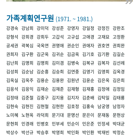
+1
성과 50선
숫자로 보는 50년
50
주년 광장
세계와 함께 한 KIHASA
가족계획연구원
(1971. ~ 1981.)
강경숙
강남희
강미덕
강성준
강영자
강일정
강정진
강판조
VR 역사관
강형석
강희경
강희두
고갑석
고규섭
고애경
고재묘
고정환
공세권
곽복심
국옥연
권명애
권순인
권애자
권호연
권희완
권희자
김구환
김군옥
김귀순
김금옥
김기호
김기환
김길순
김난희
김명희
김명희
김미겸
김병숙
김복규
김복자
김선례
김성희
김순남
김순흥
김승희
김연중
김영기
김영희
김옥경
김옥실
김옥주
김용순
김용완
김원년
김윤순
김은옥
김은희
김응석
김응익
김재순
김재준
김재형
김재홍
김정애
김정임
김정태
김준철
김중구
김지용
김지자
김춘배
김탁일
김태룡
김현숙
김현진
김현철
김현한
김호정
김홍숙
남궁영
남정자
노미혜
노현옥
라덕희
문기대
문명선
문은이
문재동
문현상
문현희
민경래
민병호
민부세
민순이
민은준
민정세
박대균
박상수
박선규
박승후
박영희
박인화
박인환
박재빈
박정순