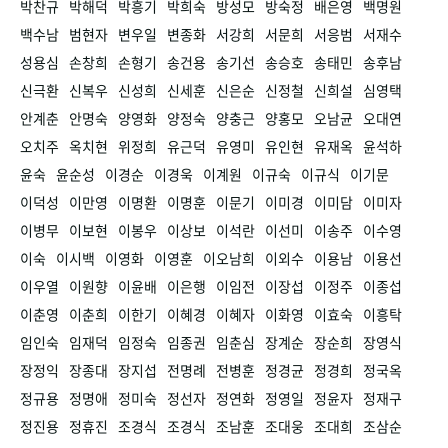
박찬규
박해덕
박흥기
박희숙
방성모
방숙정
배은영
백명원
백수남
범현자
변우일
변종화
서강희
서문희
서응범
서재수
성용심
손창희
손형기
송건용
송기선
송승호
송태민
송후남
신극환
신복우
신성희
신세훈
신은순
신정철
신희설
심영택
안계춘
안명숙
양영화
양정숙
양충근
양홍모
오남균
오대연
오치주
옥치현
위정희
유근덕
유영미
유인현
유재옥
윤석하
윤숙
윤순성
이경순
이경욱
이계원
이규숙
이규식
이기문
이덕성
이만영
이명환
이명훈
이문기
이미경
이미담
이미자
이병무
이보현
이봉우
이상보
이석란
이선미
이송주
이수영
이숙
이시백
이영화
이영훈
이오남희
이외수
이용남
이용선
이우열
이원향
이윤배
이은행
이임전
이장섭
이정주
이종섭
이춘영
이춘희
이한기
이혜경
이혜자
이화영
이효숙
이흥탁
임인숙
임재덕
임정숙
임종권
임춘심
장계순
장순희
장영식
장정익
장종대
장지섭
전명례
전병훈
정경균
정경희
정국옥
정규용
정명애
정미숙
정선자
정연화
정영일
정윤자
정재구
정진용
정휴진
조경식
조경식
조남훈
조대웅
조대희
조삼순