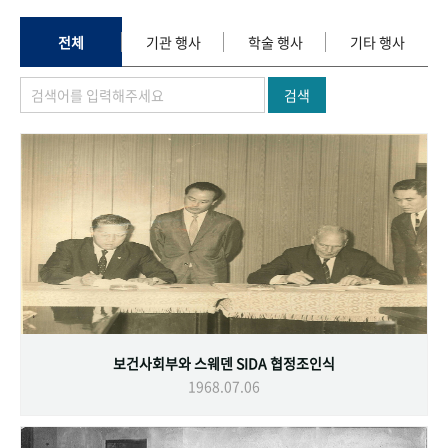
+1
성과 50선
숫자로 보는 50년
50
주년 광장
세계와 함께 한 KIHASA
전체
기관 행사
학술 행사
기타 행사
검색
VR 역사관
보건사회부와 스웨덴 SIDA 협정조인식
1968.07.06