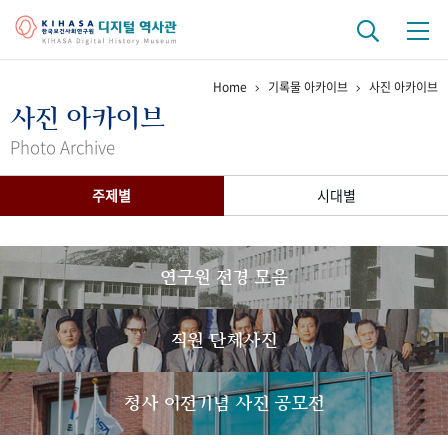
Home
기록물 아카이브
사진 아카이브
기관 역사
사진 아카이브
걸어온 길
기관 변천사
역대 기관장
연구원 사람들
Photo Archive
연구 역사
주제별
시대별
정책과 연구
키워드로 보는 연구 역사
연구자들
간행물 변천사
연구원 전경 모음
기록물 아카이브
직원 단체사진
사진 아카이브
문서 기록물
행정박물
영상 기록물
청사 이전기념 사진 공모전
+1
50
주년 기념