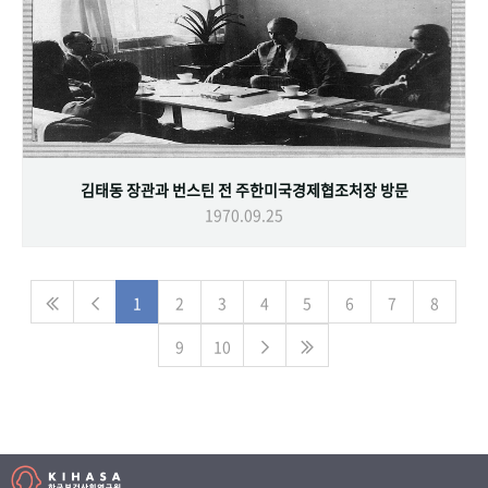
김태동 장관과 번스틴 전 주한미국경제협조처장 방문
1970.09.25
1
2
3
4
5
6
7
8
9
10