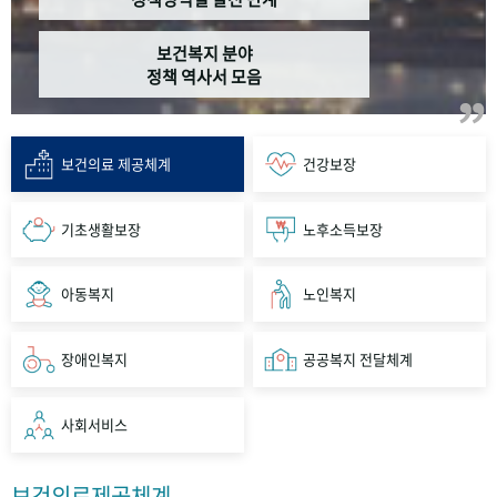
보건복지 분야
정책 역사서 모음
보건의료 제공체계
건강보장
기초생활보장
노후소득보장
아동복지
노인복지
장애인복지
공공복지 전달체계
사회서비스
보건의료제공체계