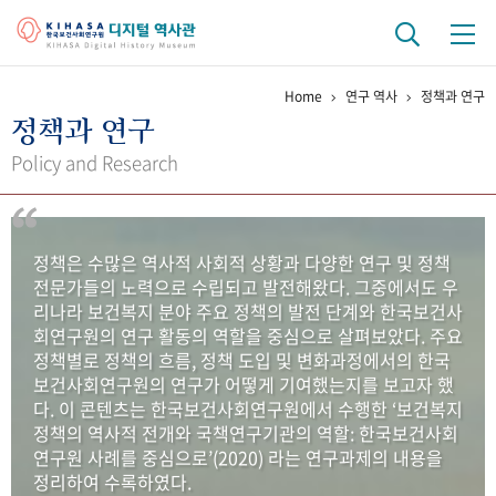
Home
연구 역사
정책과 연구
기관 역사
정책과 연구
걸어온 길
기관 변천사
역대 기관장
연구원 사람들
Policy and Research
연구 역사
정책과 연구
키워드로 보는 연구 역사
연구자들
정책은 수많은 역사적 사회적 상황과 다양한 연구 및 정책
간행물 변천사
전문가들의 노력으로 수립되고 발전해왔다. 그중에서도 우
리나라 보건복지 분야 주요 정책의 발전 단계와 한국보건사
회연구원의 연구 활동의 역할을 중심으로 살펴보았다. 주요
기록물 아카이브
정책별로 정책의 흐름, 정책 도입 및 변화과정에서의 한국
보건사회연구원의 연구가 어떻게 기여했는지를 보고자 했
사진 아카이브
문서 기록물
행정박물
영상 기록물
다. 이 콘텐츠는 한국보건사회연구원에서 수행한 ‘보건복지
정책의 역사적 전개와 국책연구기관의 역할: 한국보건사회
연구원 사례를 중심으로’(2020) 라는 연구과제의 내용을
+1
50
주년 기념
정리하여 수록하였다.