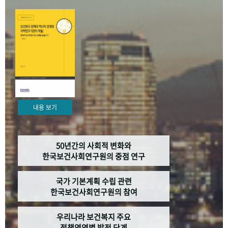
+1
성과 50선
숫자로 보는 50년
50
주년 광장
세계와 함께 한 KIHASA
VR 역사관
내용 보기
50년간의 사회적 변화와
한국보건사회연구원의 중점 연구
국가 기본계획 수립 관련
한국보건사회연구원의 참여
우리나라 보건복지 주요
정책영역별 발전 단계