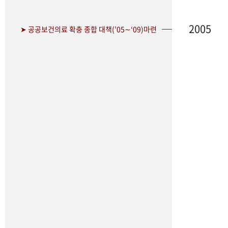
2005
➤ 공공보건의료 확충 종합 대책(’05∼‘09)마련