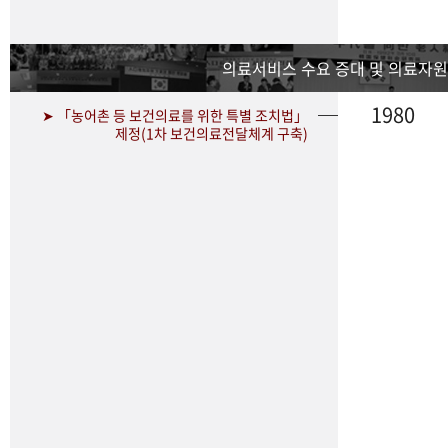
의료서비스 수요 증대 및 의료자원
1980
➤ 「농어촌 등 보건의료를 위한 특별 조치법」
제정(1차 보건의료전달체계 구축)