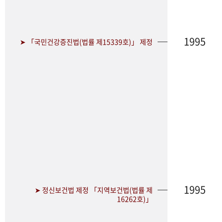
1995
➤ 「국민건강증진법(법률 제15339호)」 제정
1995
➤ 정신보건법 제정 「지역보건법(법률 제
16262호)」