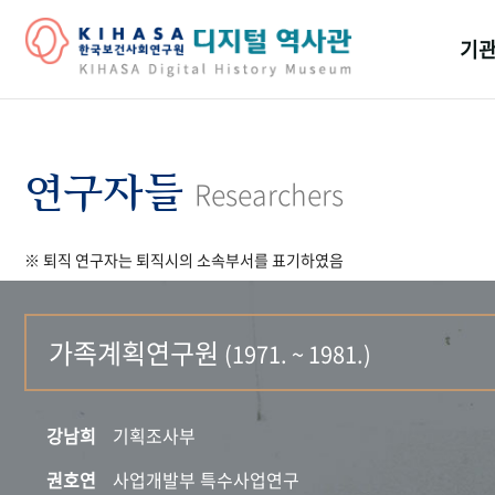
기관
걸어
기관
연구자들
Researchers
역대
※ 퇴직 연구자는 퇴직시의 소속부서를 표기하였음
연구원
가족계획연구원
(1971. ~ 1981.)
강남희
기획조사부
권호연
사업개발부 특수사업연구