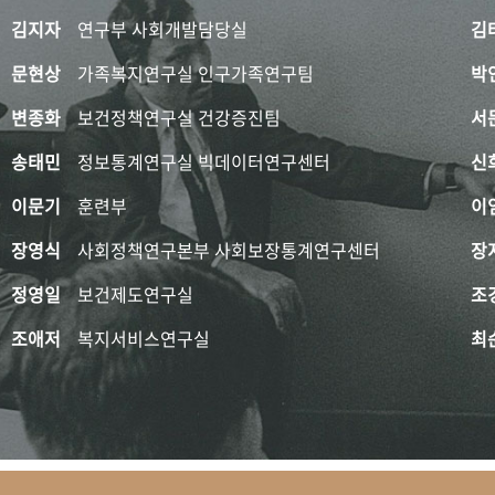
김지자
연구부 사회개발담당실
김
문현상
가족복지연구실 인구가족연구팀
박
변종화
보건정책연구실 건강증진팀
서
송태민
정보통계연구실 빅데이터연구센터
신
이문기
훈련부
이
장영식
사회정책연구본부 사회보장통계연구센터
장
정영일
보건제도연구실
조
조애저
복지서비스연구실
최