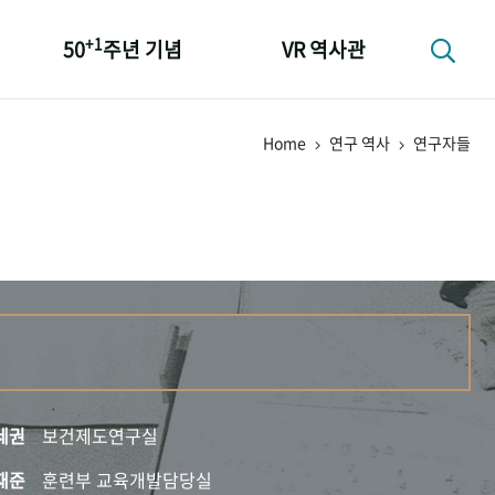
+1
50
주년 기념
VR 역사관
성과 50선
Home
연구 역사
연구자들
숫자로 보는 50년
+1
50
주년 광장
세계와 함께 한 KIHASA
세권
보건제도연구실
재준
훈련부 교육개발담당실