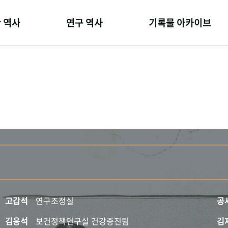
 역사
연구 역사
기록물 아카이브
온 길
정책과 연구
사진 아카이브
 변천사
키워드로 보는 연구 역사
문서 기록물
 기관장
연구자들
행정박물
 사람들
간행물 변천사
영상 기록물
고갑석
연구조정실
공
김응석
보건정책연구실 건강증진팀
김