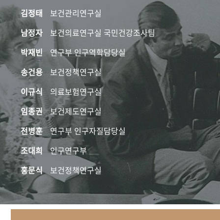
김정태
보건관리연구실
남정자
보건의료연구실 국민건강조사팀
박재빈
연구부 인구역학담당실
송건용
보건정책연구실
이규식
의료보험연구실
임종권
보건제도연구실
전병훈
연구부 인구자질담당실
조대희
인구연구부
홍문식
보건정책연구실