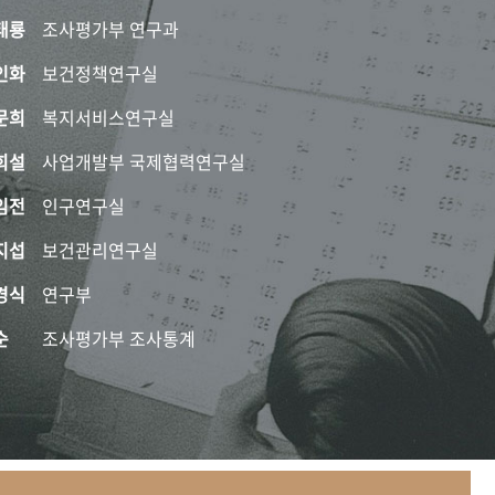
태룡
조사평가부 연구과
인화
보건정책연구실
문희
복지서비스연구실
희설
사업개발부 국제협력연구실
임전
인구연구실
지섭
보건관리연구실
경식
연구부
순
조사평가부 조사통계