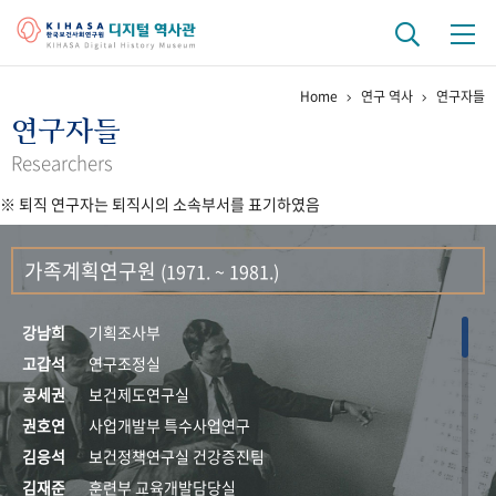
Home
연구 역사
연구자들
기관 역사
연구자들
걸어온 길
기관 변천사
역대 기관장
연구원 사람들
Researchers
※ 퇴직 연구자는 퇴직시의 소속부서를 표기하였음
연구 역사
정책과 연구
키워드로 보는 연구 역사
연구자들
가족계획연구원
(1971. ~ 1981.)
간행물 변천사
강남희
기획조사부
기록물 아카이브
고갑석
연구조정실
공세권
보건제도연구실
사진 아카이브
문서 기록물
행정박물
영상 기록물
권호연
사업개발부 특수사업연구
김응석
보건정책연구실 건강증진팀
+1
50
주년 기념
김재준
훈련부 교육개발담당실