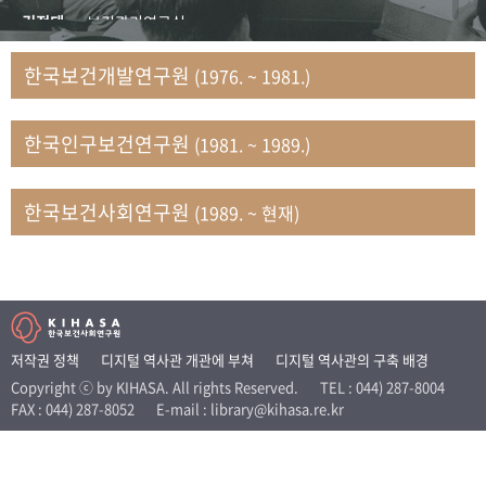
+1
성과 50선
숫자로 보는 50년
50
주년 광장
김정태
보건관리연구실
세계와 함께 한 KIHASA
김지자
연구부 사회개발담당실
한국보건개발연구원
(1976. ~ 1981.)
김태룡
조사평가부 연구과
VR 역사관
남정자
보건의료연구실 국민건강조사팀
한국인구보건연구원
(1981. ~ 1989.)
문현상
가족복지연구실 인구가족연구팀
박인화
보건정책연구실
박재빈
연구부 인구역학담당실
한국보건사회연구원
(1989. ~ 현재)
변종화
보건정책연구실 건강증진팀
서문희
복지서비스연구실
송건용
보건정책연구실
송태민
정보통계연구실 빅데이터연구센터
신희설
사업개발부 국제협력연구실
저작권 정책
디지털 역사관 개관에 부쳐
디지털 역사관의 구축 배경
이규식
의료보험연구실
Copyright ⓒ by KIHASA. All rights Reserved.
TEL : 044) 287-8004
FAX : 044) 287-8052
E-mail : library@kihasa.re.kr
이문기
훈련부
이임전
인구연구실
임종권
보건제도연구실