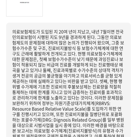
의료보험제도가 도입된 지 20여 년이 지났고, 내년 7월이면 전국
민의료보험이 시행된 지도 9년을 경과하게 된다. 그동안 의료보
험제도의 문제점에 대하여 많은 논의가 진행되어 왔으며, 그중 보
험수가수준 및 구조, 진료비지불방식 등 보험수가체계에 대한 연
구도 근래에 활발하게 전개되고 있다. 현행 의료보험수가체계에
대한 문제점은, 첫째 보험수가수준이 낮기 때문에 과잉진료나 보
험이 적용되지 않는 비급여 진료를 개발하게 되는 진료행태상 왜
곡을 낳고 있거나 둘째, 진료과목별로 수가수준의 상대적 격차가
생겨 전공의 공급의 불균형을 야기하고 의료서비스를 균형 있게
제공하는 데에 실패하고 있다는 비판을 받고 있다. 셋째, 현행 행
위별 수가제에 기초한 진료비의 후불보상제는 진료량을 적절히
통제하는 데에 한계를 지니고 있어 급증하는 진료비를 효과적으
로 관리하기에 한계를 노출하고 있다는 것이다. 이러한 문제점을
보완하기 위하여 정부는 자원기준상대가치체계(RBRVS:
Resource Based Relative Value Scale)를 도입하기 위한 연
구를 진행시키고 있으며, 또한 진료비지불을 질병단위로 포괄화
하는 포괄수가제(DRG: Dignosis Related Group)를 일부 병원
을 대상으로 시범사업을 실시 중에 있다. 이러한 배경을 바탕으로
본 보고서는 의료보험 수가체계(진료비지불방식)의 유형과 수가
체계 및 재정운영의 국제적 동향을 소개하였고, 이를 통하여 현재