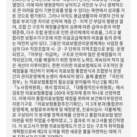
열었다. 이에 따라 병원문턱이 낮아지고 국민은 누구나 경제적으
로 큰 어려움 없이 기본진료를 받을 수 있다는 측면에서 성과를 거
둔 것으로 평가된다. 그러나 아직도 봉급생활자와 자영자 간의 보
험료 부과기준 차이로 인하여 계층 간 ·지역 간 부담의 형평성 결
여, 조합 간 구조적 재정불균형의 심화에 따른 급여수준의 하향
평준화, 다수 조합 운영으로 인한 관리체계의 비효율, 그리고 불
합리한 보험수가구조에 의한 의료공급체계의 비효율 등의 문제
는 여전히 남아 있다. 그동안 의료보험관리운영체계는 사업장 중
심의 다수 직장조합과 시·군·구 단위의 지역조합으로 분립·운영
되었고, 「저부담·저급여」 구조로 인하여 많은 문제점들이 지
적되었으며, 이를 해결하기 위한 정부의 노력도 계속되어 적지 않
은 개선이 이루어졌다. 한편 이러한 의료보험제도의 구조적인 문
제점들을 개선하기 위해서 의료보험 통합방식과 조합방식 운영
간의 관리운영체계 논쟁이 계속되어 왔다. 올해 출범한 「국민의
정부」는 의료보험통합의 필요성을 받아들여 지난 2월 제1차
「노사정위원회」에서 합의되고, 「대통령직인수위원회」에서
검토한 의료보험통합을 100대 국정과제 중의 하나로 선정하였
다. 이에 따라 통합의료보험법 제정을 위하여 보건복지부장관의
자문기구로 「의료보험통합추진기획단」이 3개 분과(통합관리
운영체계, 보험료부과체계 및 재정운영, 진료비심사·지불체계)
로 구성되어 각 분과별 정책과제를 선정하고 통합의료보험 법안
마련을 위한 작업을 수행하였고, 그 결과로 이 보고서를 발간하였
다. 이 보고서가 현행 의료보험제도가 안고 있는 구조적 취약점을
개혁함으로써 제2의 도약을 위한 새로운 틀을 마련하는 데에 기
본 지침서가 되기를 기대한다.