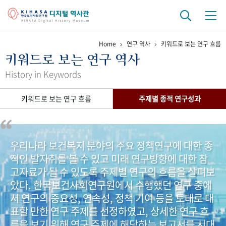
Home
연구 역사
키워드로 보는 연구 흐름
기관 역사
키워드로 보는 연구 역사
걸어온 길
기관 변천사
역대 기관장
연구원 사람들
History in Keywords
연구 역사
키워드로 보는 연구 흐름
주제별 종적 연구성과
정책과 연구
키워드로 보는 연구 역사
연구자들
간행물 변천사
우리나라 보건복지 분야의 주요 정책연구에 대한 종
적인 발자취를 볼 수 있고 미래 연구방향에 대한 참
기록물 아카이브
고자료가 될 수 있도록 주제별 연구의 흐름을 살펴보
사진 아카이브
문서 기록물
행정박물
영상 기록물
았다. 한국보건사회연구원에서 수행했던 연구 중에
서 연구의 중요성, 연속성, 정책 기여 등을 토대로 대
표할 만한 연구 주제를 선정하였고, 상세한 연구 흐
+1
50
주년 기념
름을 보기 위해 연구 주제에 해당하는 보고서를 시대