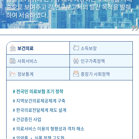
+1
성과 50선
숫자로 보는 50년
50
주년 광장
순으로 보여주고 각 연구보고서의 발간 목적을 발췌
세계와 함께 한 KIHASA
하여 서술하였다.
VR 역사관
보건의료
소득보장
사회서비스
인구가족정책
정보통계
중장기 사회정책
# 전국민 의료보험 조기 정착
# 지역보건의료제공체계 구축
# 한국의료전달체계 제도 설계
# 건강증진 사업
# 의료서비스 이용의 형평성과 격차 해소
# 의약품 ‧ 식품 정책 고도화