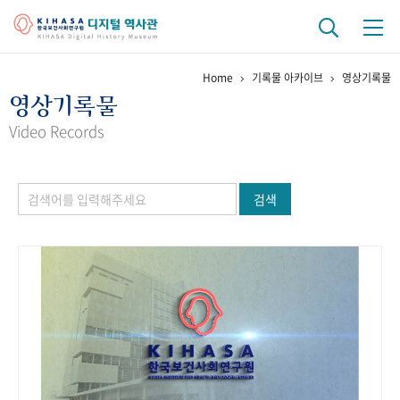
Home
기록물 아카이브
영상기록물
기관 역사
영상기록물
걸어온 길
기관 변천사
역대 기관장
연구원 사람들
Video Records
연구 역사
검색
정책과 연구
키워드로 보는 연구 역사
연구자들
간행물 변천사
기록물 아카이브
사진 아카이브
문서 기록물
행정박물
영상 기록물
+1
50
주년 기념