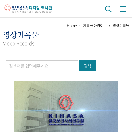
Home
기록물 아카이브
영상기록물
기관 역사
영상기록물
걸어온 길
기관 변천사
역대 기관장
연구원 사람들
Video Records
연구 역사
검색
정책과 연구
키워드로 보는 연구 역사
연구자들
간행물 변천사
기록물 아카이브
사진 아카이브
문서 기록물
행정박물
영상 기록물
+1
50
주년 기념