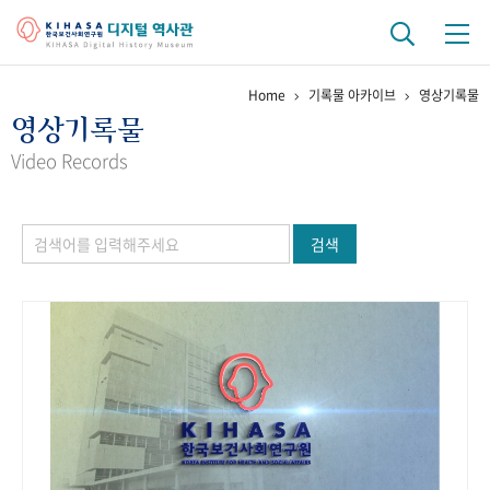
Home
기록물 아카이브
영상기록물
기관 역사
영상기록물
걸어온 길
기관 변천사
역대 기관장
연구원 사람들
Video Records
연구 역사
검색
정책과 연구
키워드로 보는 연구 역사
연구자들
간행물 변천사
기록물 아카이브
사진 아카이브
문서 기록물
행정박물
영상 기록물
+1
50
주년 기념