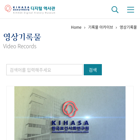
Home
기록물 아카이브
영상기록물
기관 역사
영상기록물
걸어온 길
기관 변천사
역대 기관장
연구원 사람들
Video Records
연구 역사
검색
정책과 연구
키워드로 보는 연구 역사
연구자들
간행물 변천사
기록물 아카이브
사진 아카이브
문서 기록물
행정박물
영상 기록물
+1
50
주년 기념