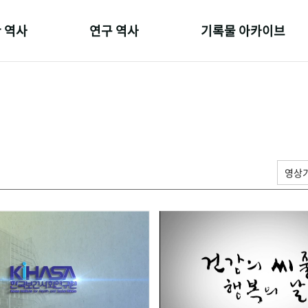
 역사
연구 역사
기록물 아카이브
온 길
정책과 연구
사진 아카이브
 변천사
키워드로 보는 연구 역사
문서 기록물
 기관장
연구자들
행정박물
 사람들
간행물 변천사
영상 기록물