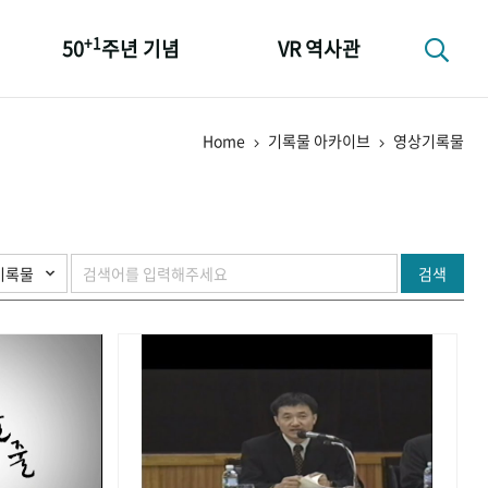
+1
50
주년 기념
VR 역사관
성과 50선
Home
기록물 아카이브
영상기록물
숫자로 보는 50년
+1
50
주년 광장
세계와 함께 한 KIHASA
검색