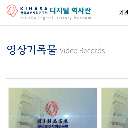
기관
걸어
기관
영상기록물
Video Records
역대
연구원