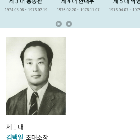
 대
홍종관
제 4 대
한대우
제 5 대
박형종
+1
성과 50선
숫자로 보는 50년
50
주년 광장
8 ~ 1976.02.19
1976.02.20 ~ 1978.11.07
1976.04.07 ~ 1979.04.06
세계와 함께 한 KIHASA
VR 역사관
제 1 대
김택일
초대소장