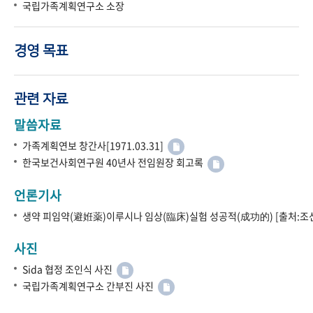
국립가족계획연구소 소장
경영 목표
관련 자료
말씀자료
가족계획연보 창간사[1971.03.31]
한국보건사회연구원 40년사 전임원장 회고록
언론기사
생약 피임약(避姙薬)이루시나 임상(臨床)실험 성공적(成功的) [출처:조선
사진
Sida 협정 조인식 사진
국립가족계획연구소 간부진 사진