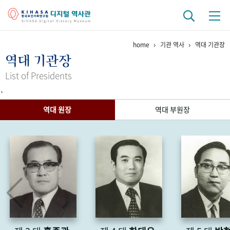
home
기관 역사
역대 기관장
기관 역사
역대 기관장
걸어온 길
기관 변천사
역대 기관장
연구원 사람들
List of Presidents
`
연구 역사
역대 원장
역대 부원장
정책과 연구
키워드로 보는 연구 역사
연구자들
간행물 변천사
기록물 아카이브
사진 아카이브
문서 기록물
행정박물
영상 기록물
+1
50
주년 기념