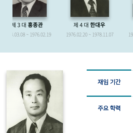
제 4 대
한대우
제 5 대
박형종
.19
1976.02.20 ~ 1978.11.07
1976.04.07 ~ 1979.04.06
재임 기간
주요 학력