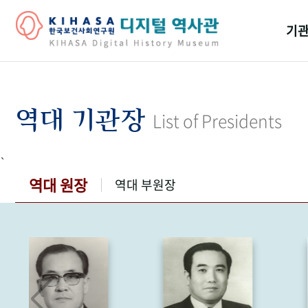
기관
걸어
기관
역대 기관장
List of Presidents
역대
`
연구원
역대 원장
역대 부원장