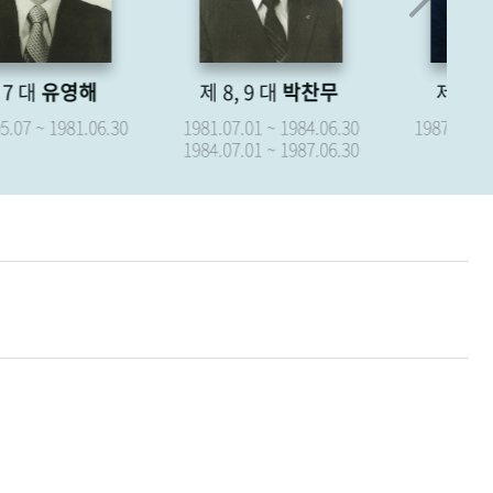
제 8, 9 대
박찬무
제 10 대
장경식
제
1981.07.01 ~ 1984.06.30
1987.07.01 ~ 1987.09.15
19
1984.07.01 ~ 1987.06.30
19