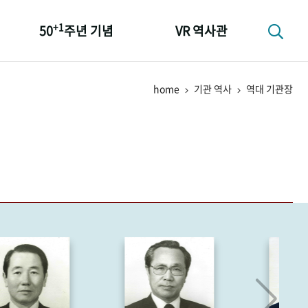
+1
50
주년 기념
VR 역사관
성과 50선
home
기관 역사
역대 기관장
숫자로 보는 50년
+1
50
주년 광장
세계와 함께 한 KIHASA