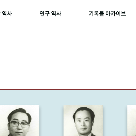
 역사
연구 역사
기록물 아카이브
온 길
정책과 연구
사진 아카이브
 변천사
키워드로 보는 연구 역사
문서 기록물
 기관장
연구자들
행정박물
 사람들
간행물 변천사
영상 기록물