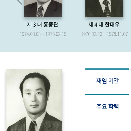
종관
제 4 대
한대우
제 5 대
박형
976.02.19
1976.02.20 ~ 1978.11.07
1976.04.07 ~ 1979.
재임 기간
주요 학력