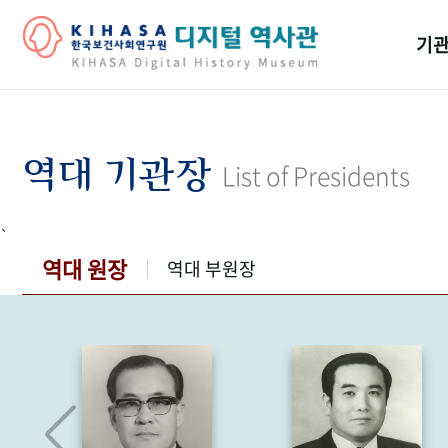
기관
걸어
기관
역대 기관장
List of Presidents
역대
`
연구원
역대 원장
역대 부원장