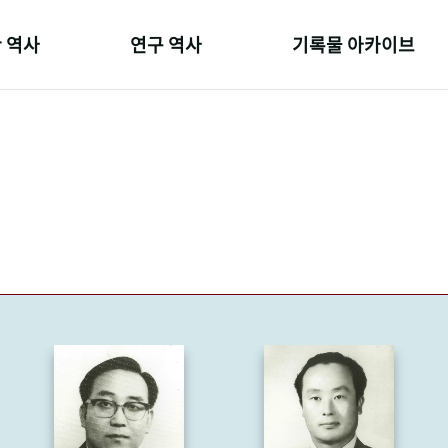
 역사
연구 역사
기록물 아카이브
온 길
정책과 연구
사진 아카이브
 변천사
키워드로 보는 연구 역사
문서 기록물
 기관장
연구자들
행정박물
 사람들
간행물 변천사
영상 기록물