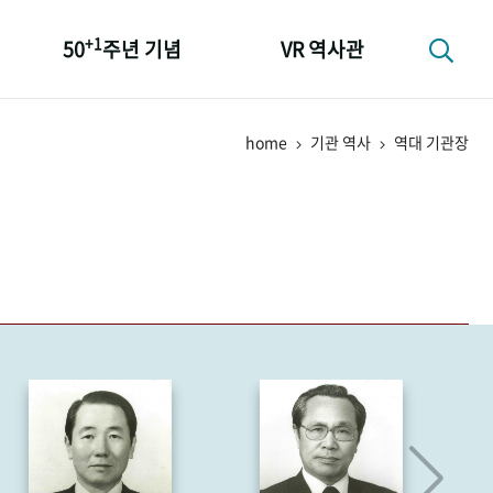
+1
50
주년 기념
VR 역사관
성과 50선
home
기관 역사
역대 기관장
숫자로 보는 50년
+1
50
주년 광장
세계와 함께 한 KIHASA