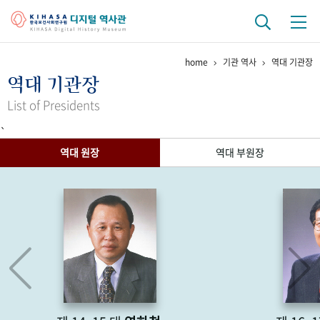
home
기관 역사
역대 기관장
기관 역사
역대 기관장
걸어온 길
기관 변천사
역대 기관장
연구원 사람들
List of Presidents
`
연구 역사
역대 원장
역대 부원장
정책과 연구
키워드로 보는 연구 역사
연구자들
간행물 변천사
기록물 아카이브
사진 아카이브
문서 기록물
행정박물
영상 기록물
+1
50
주년 기념