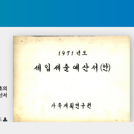
초의
산서
드