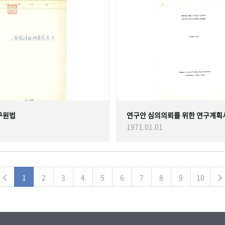
구원법
연구안 심의의뢰를 위한 연구계획
1971.01.01
1
2
3
4
5
6
7
8
9
10