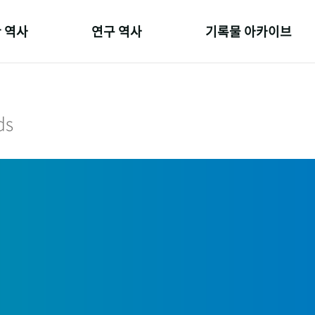
 역사
연구 역사
기록물 아카이브
온 길
정책과 연구
사진 아카이브
 변천사
키워드로 보는 연구 역사
문서 기록물
ds
 기관장
연구자들
행정박물
 사람들
간행물 변천사
영상 기록물