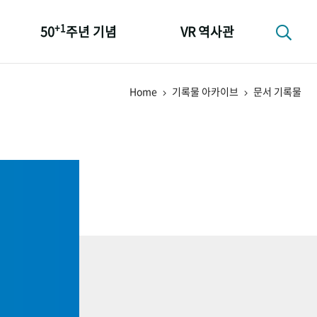
+1
50
주년 기념
VR 역사관
성과 50선
Home
기록물 아카이브
문서 기록물
숫자로 보는 50년
+1
50
주년 광장
세계와 함께 한 KIHASA