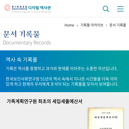
Home
기록물 아카이브
문서 기록물
기관 역사
문서 기록물
걸어온 길
기관 변천사
역대 기관장
연구원 사람들
Documentary Records
연구 역사
역사 속 기록물
정책과 연구
키워드로 보는 연구 역사
연구자들
기록은 역사를 증명하고 과거와 현재를 이어주는 소중한 자산입니다.
간행물 변천사
한국보건사회연구원 51년의 역사 속에서 지나온 시간들을 더욱 의미
있게 하고 현재의 우리에게 초석이 되는 기록물을 모아서 보여줍니다.
기록물 아카이브
가족계획연구원 최초의 세입세출예산서
사진 아카이브
문서 기록물
행정박물
영상 기록물
+1
50
주년 기념