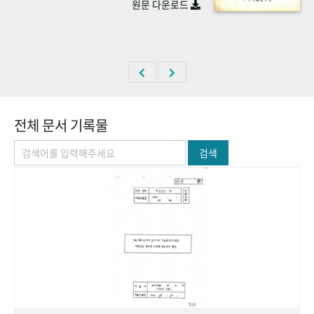
원문 다운로드
+1
성과 50선
숫자로 보는 50년
50
주년 광장
세계와 함께 한 KIHASA
VR 역사관
전체 문서 기록물
검색