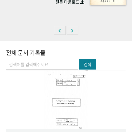
원문 다운로드
+1
성과 50선
숫자로 보는 50년
50
주년 광장
세계와 함께 한 KIHASA
VR 역사관
전체 문서 기록물
검색