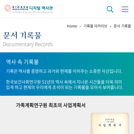
Home
기록물 아카이브
문서 기록물
기관 역사
문서 기록물
걸어온 길
기관 변천사
역대 기관장
연구원 사람들
Documentary Records
연구 역사
역사 속 기록물
정책과 연구
키워드로 보는 연구 역사
연구자들
기록은 역사를 증명하고 과거와 현재를 이어주는 소중한 자산입니다.
간행물 변천사
한국보건사회연구원 51년의 역사 속에서 지나온 시간들을 더욱 의미
있게 하고 현재의 우리에게 초석이 되는 기록물을 모아서 보여줍니다.
기록물 아카이브
가족계획연구원 최초의 사업계획서
사진 아카이브
문서 기록물
행정박물
영상 기록물
+1
50
주년 기념