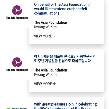
On behalf of The Asia Foundation, I
would like to extend our heartfelt
congratulations...
The Asia Foundation
Kwang W. Kim
VIEW MORE
아시아재단을 대표해 한국보건사회연구원의
51주년 기념일을 진심으로 축하드립니다.
The Asia Foundation
Kwang W. Kim
VIEW MORE
With great pleasure I join in celebrating
the 50+1st anniversary of the Korea