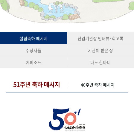
+1
성과 50선
숫자로 보는 50년
50
주년 광장
세계와 함께 한 KIHASA
VR 역사관
설립축하 메시지
전임기관장 인터뷰·회고록
수상자들
기관이 받은 상
에피소드
나도 한마디
51주년 축하 메시지
40주년 축하 메시지