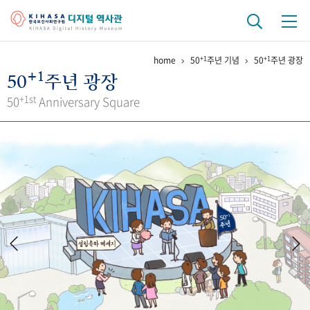
+1
+1
home
50
주년 기념
50
주년 광장
기관 역사
+1
50
주년 광장
걸어온 길
기관 변천사
역대 기관장
연구원 사람들
+1st
50
Anniversary Square
연구 역사
정책과 연구
키워드로 보는 연구 역사
연구자들
간행물 변천사
기록물 아카이브
사진 아카이브
문서 기록물
행정박물
영상 기록물
+1
50
주년 기념