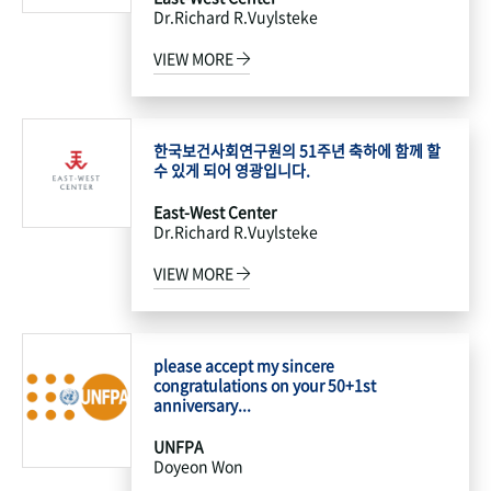
Dr.Richard R.Vuylsteke
VIEW MORE
한국보건사회연구원의 51주년 축하에 함께 할
수 있게 되어 영광입니다.
East-West Center
Dr.Richard R.Vuylsteke
VIEW MORE
please accept my sincere
congratulations on your 50+1st
anniversary...
UNFPA
Doyeon Won