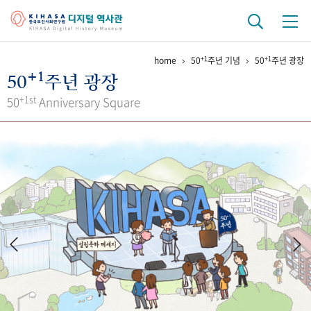
+1
+1
home
50
주년 기념
50
주년 광장
기관 역사
+1
50
주년 광장
걸어온 길
기관 변천사
역대 기관장
연구원 사람들
+1st
50
Anniversary Square
연구 역사
정책과 연구
키워드로 보는 연구 역사
연구자들
간행물 변천사
기록물 아카이브
사진 아카이브
문서 기록물
행정박물
영상 기록물
+1
50
주년 기념