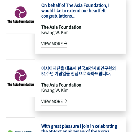
On behalf of The Asia Foundation, I
would like to extend our heartfelt
congratulations...
The Asia Foundation
Kwang W. Kim
VIEW MORE
아시아재단을 대표해 한국보건사회연구원의
51주년 기념일을 진심으로 축하드립니다.
The Asia Foundation
Kwang W. Kim
VIEW MORE
With great pleasure I join in celebrating
the 50+1st anniversary of the Korea