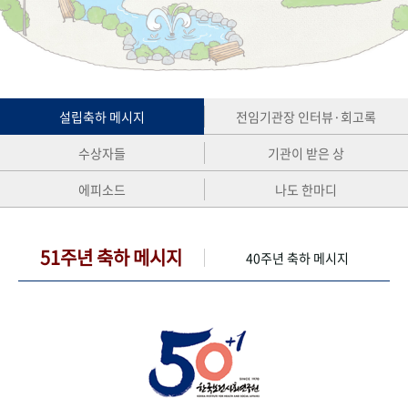
+1
성과 50선
숫자로 보는 50년
50
주년 광장
세계와 함께 한 KIHASA
VR 역사관
설립축하 메시지
전임기관장 인터뷰·회고록
수상자들
기관이 받은 상
에피소드
나도 한마디
51주년 축하 메시지
40주년 축하 메시지