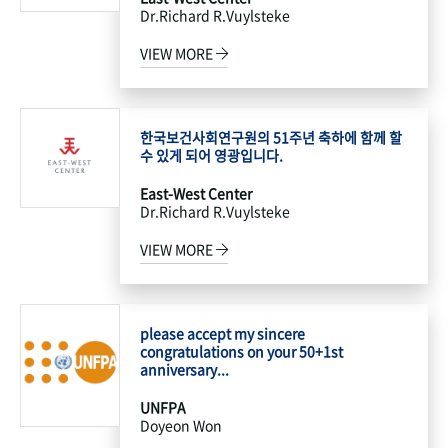
Dr.Richard R.Vuylsteke
VIEW MORE
한국보건사회연구원의 51주년 축하에 함께 할
수 있게 되어 영광입니다.
East-West Center
Dr.Richard R.Vuylsteke
VIEW MORE
please accept my sincere
congratulations on your 50+1st
anniversary...
UNFPA
Doyeon Won