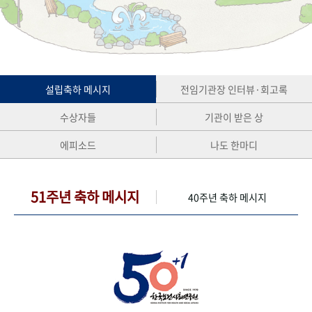
+1
성과 50선
숫자로 보는 50년
50
주년 광장
세계와 함께 한 KIHASA
VR 역사관
설립축하 메시지
전임기관장 인터뷰·회고록
수상자들
기관이 받은 상
에피소드
나도 한마디
51주년 축하 메시지
40주년 축하 메시지