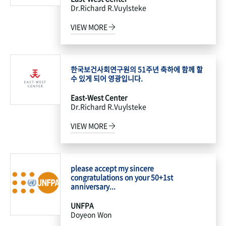
Dr.Richard R.Vuylsteke
VIEW MORE
한국보건사회연구원의 51주년 축하에 함께 할
수 있게 되어 영광입니다.
East-West Center
Dr.Richard R.Vuylsteke
VIEW MORE
please accept my sincere
congratulations on your 50+1st
anniversary...
UNFPA
Doyeon Won