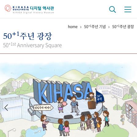
+1
+1
home
50
주년 기념
50
주년 광장
기관 역사
+1
50
주년 광장
걸어온 길
기관 변천사
역대 기관장
연구원 사람들
+1st
50
Anniversary Square
연구 역사
정책과 연구
키워드로 보는 연구 역사
연구자들
간행물 변천사
기록물 아카이브
사진 아카이브
문서 기록물
행정박물
영상 기록물
+1
50
주년 기념