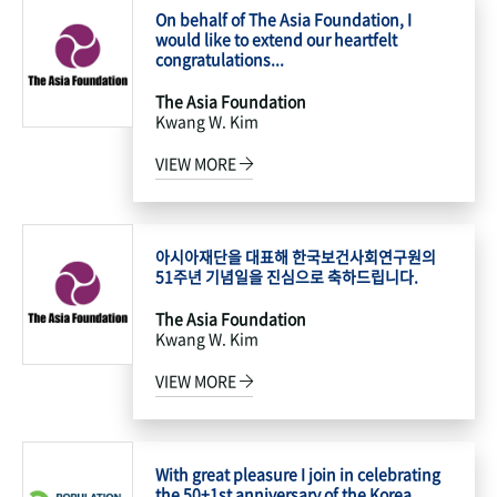
On behalf of The Asia Foundation, I
would like to extend our heartfelt
congratulations...
The Asia Foundation
Kwang W. Kim
VIEW MORE
아시아재단을 대표해 한국보건사회연구원의
51주년 기념일을 진심으로 축하드립니다.
The Asia Foundation
Kwang W. Kim
VIEW MORE
With great pleasure I join in celebrating
the 50+1st anniversary of the Korea