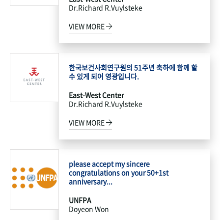
Dr.Richard R.Vuylsteke
VIEW MORE
한국보건사회연구원의 51주년 축하에 함께 할
수 있게 되어 영광입니다.
East-West Center
Dr.Richard R.Vuylsteke
VIEW MORE
please accept my sincere
congratulations on your 50+1st
anniversary...
UNFPA
Doyeon Won