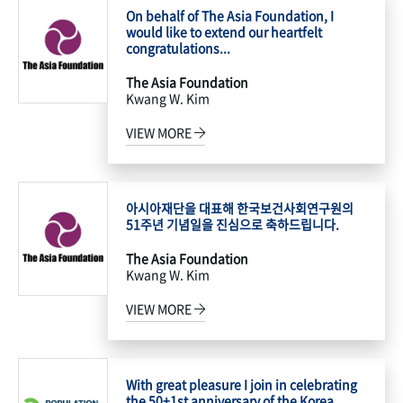
On behalf of The Asia Foundation, I
would like to extend our heartfelt
congratulations...
The Asia Foundation
Kwang W. Kim
VIEW MORE
아시아재단을 대표해 한국보건사회연구원의
51주년 기념일을 진심으로 축하드립니다.
The Asia Foundation
Kwang W. Kim
VIEW MORE
With great pleasure I join in celebrating
the 50+1st anniversary of the Korea