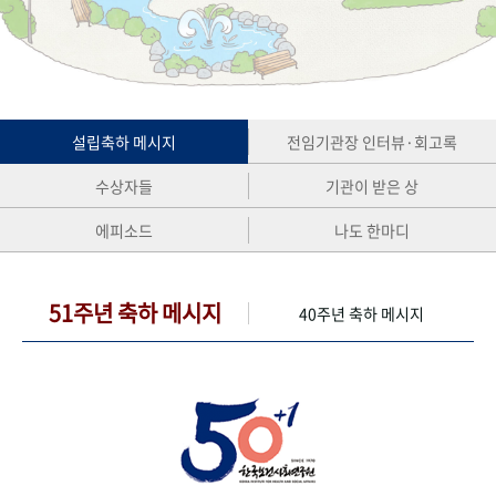
+1
성과 50선
숫자로 보는 50년
50
주년 광장
세계와 함께 한 KIHASA
VR 역사관
설립축하 메시지
전임기관장 인터뷰·회고록
수상자들
기관이 받은 상
에피소드
나도 한마디
51주년 축하 메시지
40주년 축하 메시지