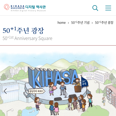
+1
+1
home
50
주년 기념
50
주년 광장
기관 역사
+1
50
주년 광장
걸어온 길
기관 변천사
역대 기관장
연구원 사람들
+1st
50
Anniversary Square
연구 역사
정책과 연구
키워드로 보는 연구 역사
연구자들
간행물 변천사
기록물 아카이브
사진 아카이브
문서 기록물
행정박물
영상 기록물
+1
50
주년 기념