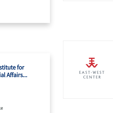
titute for
l Affairs...
ke