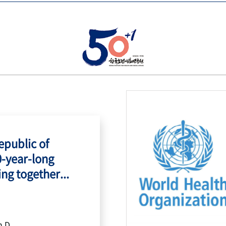
public of
0-year-long
ing together...
h.D.