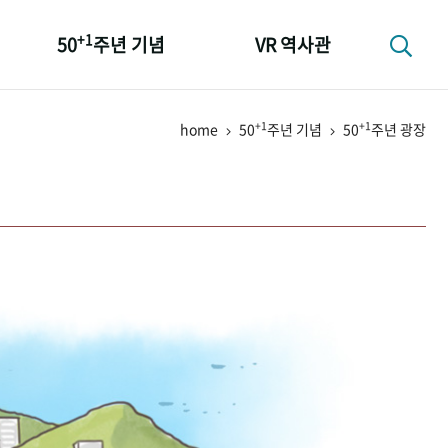
+1
50
주년 기념
VR 역사관
성과 50선
+1
+1
home
50
주년 기념
50
주년 광장
숫자로 보는 50년
+1
50
주년 광장
세계와 함께 한 KIHASA