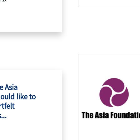
e Asia
ould like to
tfelt
...