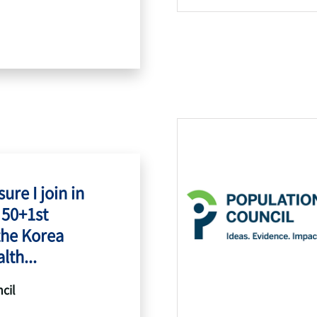
ure I join in
 50+1st
the Korea
lth...
cil