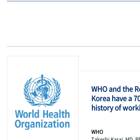
WHO and the Re
Korea have a 7
history of work
WHO
Takeshi Kasai, MD, P