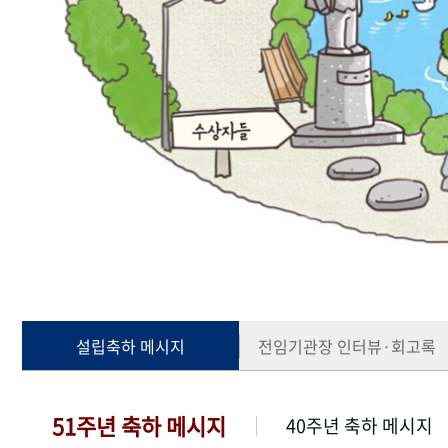
설립축하 메시지
전임기관장 인터뷰·회고록
51주년 축하 메시지
40주년 축하 메시지