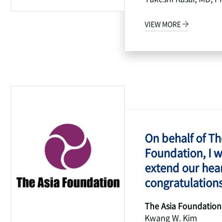
VIEW MORE
On behalf of Th
Foundation, I w
extend our hear
congratulations
The Asia Foundation
Kwang W. Kim