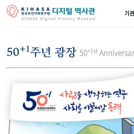
기관
걸어
+1
기관
50
주년 광장
+1st
50
Anniversa
역대
연구원