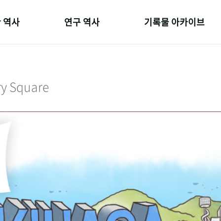
 역사
연구 역사
기록물 아카이브
온 길
정책과 연구
사진 아카이브
 변천사
키워드로 보는 연구 역사
문서 기록물
ry Square
 기관장
연구자들
행정박물
 사람들
간행물 변천사
영상 기록물