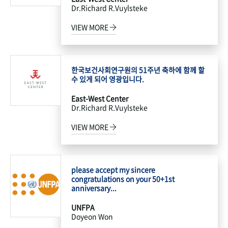
Dr.Richard R.Vuylsteke
VIEW MORE
한국보건사회연구원의 51주년 축하에 함께 할
수 있게 되어 영광입니다.
East-West Center
Dr.Richard R.Vuylsteke
VIEW MORE
please accept my sincere
congratulations on your 50+1st
anniversary...
UNFPA
Doyeon Won