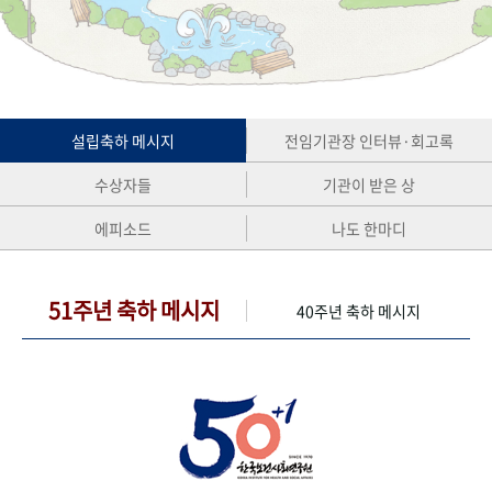
+1
성과 50선
숫자로 보는 50년
50
주년 광장
세계와 함께 한 KIHASA
VR 역사관
설립축하 메시지
전임기관장 인터뷰·회고록
수상자들
기관이 받은 상
에피소드
나도 한마디
51주년 축하 메시지
40주년 축하 메시지