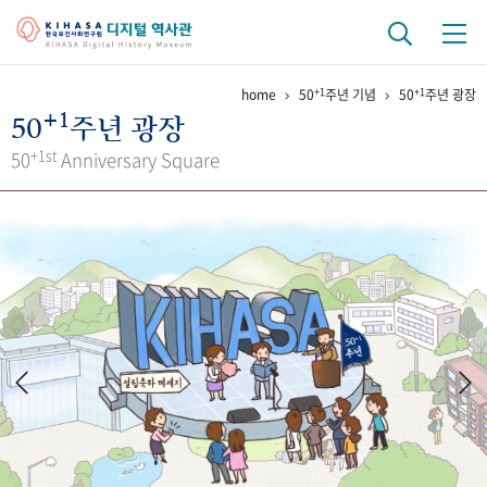
+1
+1
home
50
주년 기념
50
주년 광장
기관 역사
+1
50
주년 광장
걸어온 길
기관 변천사
역대 기관장
연구원 사람들
+1st
50
Anniversary Square
연구 역사
정책과 연구
키워드로 보는 연구 역사
연구자들
간행물 변천사
기록물 아카이브
사진 아카이브
문서 기록물
행정박물
영상 기록물
+1
50
주년 기념