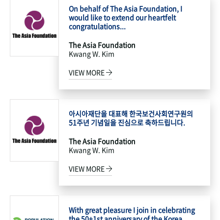
On behalf of The Asia Foundation, I
would like to extend our heartfelt
congratulations...
The Asia Foundation
Kwang W. Kim
VIEW MORE
아시아재단을 대표해 한국보건사회연구원의
51주년 기념일을 진심으로 축하드립니다.
The Asia Foundation
Kwang W. Kim
VIEW MORE
With great pleasure I join in celebrating
the 50+1st anniversary of the Korea