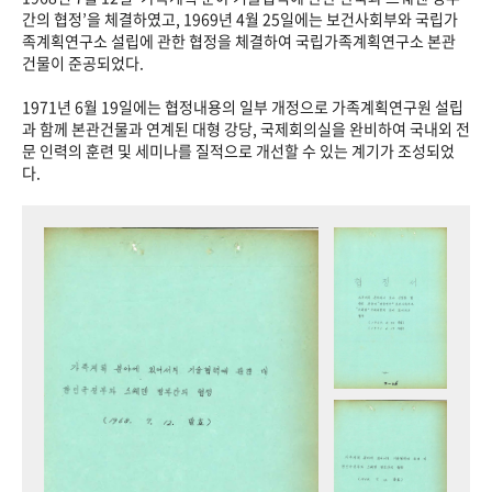
+1
성과 50선
숫자로 보는 50년
50
주년 광장
간의 협정’을 체결하였고, 1969년 4월 25일에는 보건사회부와 국립가
족계획연구소 설립에 관한 협정을 체결하여 국립가족계획연구소 본관
세계와 함께 한 KIHASA
건물이 준공되었다.
1971년 6월 19일에는 협정내용의 일부 개정으로 가족계획연구원 설립
VR 역사관
과 함께 본관건물과 연계된 대형 강당, 국제회의실을 완비하여 국내외 전
문 인력의 훈련 및 세미나를 질적으로 개선할 수 있는 계기가 조성되었
다.