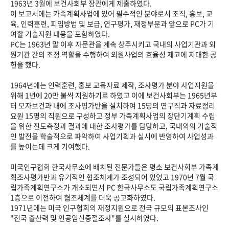
1963년 3월에 보건사회부 장관에게 제출하였다.
이 보고서에는 가족계획사업에 있어 필수적인 분야로서 조직, 홍보, 교
육, 인력훈련, 피임방법 및 보급, 연구평가, 재정부문과 앞으로 PC가 기
여할 기술지원 내용을 포함하였다.
PC는 1963년 말 이후 자문관을 계속 상주시키고 국내의 사업기관과 외
원기관 간의 조정 역할을 수행하여 외원사업의 효율성 제고에 지대한 공
헌을 했다.
1964년에는 인력훈련, 홍보 교육자료 제작, 조사평가 분야 사업지원을
위해 1년에 20만 불씩 지원하기로 하였고 이에 보건사회부는 1965년부
터 모자보건과 내에 조사평가반을 설치하여 15명의 연구직과 자료정리
요원 15명의 직원으로 구성하고 정부 가족계획사업의 장단기계획 수립
을 위한 진도측정과 결과에 대한 조사평가를 담당하고, 국내외의 기술적
인 발전을 학술적으로 파악하여 사업기획과 실시에 반영하여 사업성과
를 높이는데 크게 기여했다.
미국인구협회 한국사무소에 배치된 전문가들은 평소 보건사회부 가족계
획조사평가반과 유기적인 협조체계가 조성되어 있었고 1970년 7월 국
립가족계획연구소가 개소되면서 PC 한국사무소도 국립가족계획연구소
1층으로 이전하여 협조체계를 더욱 공고화하였다.
1971년에는 미국 인구협회의 재정지원으로 전국 규모의 표본조사인
"전국 출산력 및 인공임신중절조사"를 실시하였다.