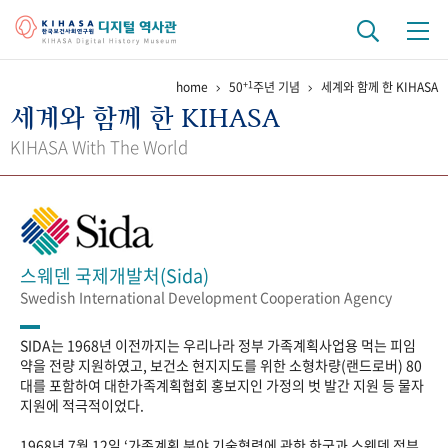
+1
home
50
주년 기념
세계와 함께 한 KIHASA
기관 역사
세계와 함께 한 KIHASA
걸어온 길
기관 변천사
역대 기관장
연구원 사람들
KIHASA With The World
연구 역사
정책과 연구
키워드로 보는 연구 역사
연구자들
간행물 변천사
스웨덴 국제개발처(Sida)
Swedish International Development Cooperation Agency
기록물 아카이브
SIDA는 1968년 이전까지는 우리나라 정부 가족계획사업용 먹는 피임
사진 아카이브
문서 기록물
행정박물
영상 기록물
약을 전량 지원하였고, 보건소 현지지도를 위한 소형차량(랜드로버) 80
대를 포함하여 대한가족계획협회 홍보지인 가정의 벗 발간 지원 등 물자
지원에 적극적이었다.
+1
50
주년 기념
1968년 7월 12일 ‘가족계획 분야 기술협력에 관한 한국과 스웨덴 정부