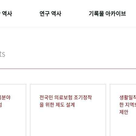
 역사
연구 역사
기록물 아카이브
온 길
정책과 연구
사진 아카이브
 변천사
키워드로 보는 연구 역사
문서 기록물
ts
 기관장
연구자들
행정박물
 사람들
간행물 변천사
영상 기록물
회분야
전국민 의료보험 조기정착
생활밀착
범
을 위한 제도 설계
한 지
제안