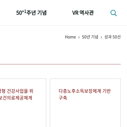
+1
50
주년 기념
VR 역사관
성과 50선
Home
50년 기념
성과 50선
숫자로 보는 50년
+1
50
주년 광장
세계와 함께 한 KIHASA
형 건강사업을 위
다층노후소득보장체계 기반
역보건의료제공체계
구축