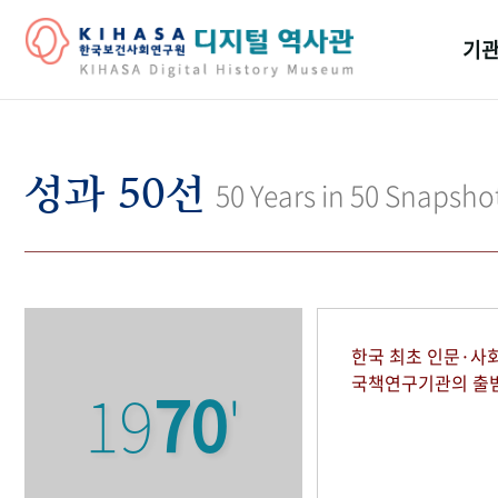
기관
걸어
기관
성과 50선
50 Years in 50 Snapsho
역대
연구원
한국 최초 인문·사
국책연구기관의 출
19
70
'