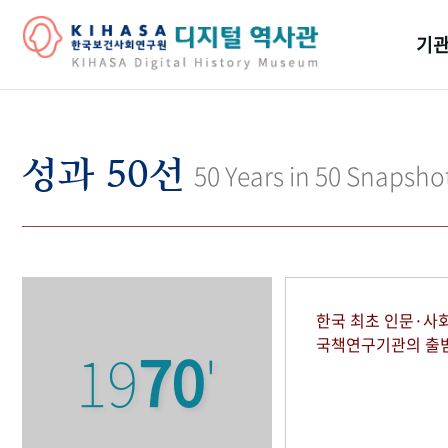
기관
걸어
기관
성과 50선
50 Years in 50 Snapsho
역대
연구원
한국 최초 인문·사
국책연구기관의 출
19
70
'