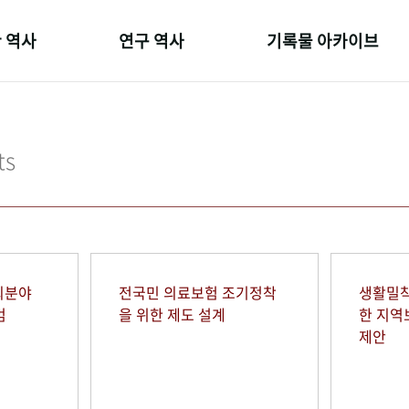
 역사
연구 역사
기록물 아카이브
온 길
정책과 연구
사진 아카이브
 변천사
키워드로 보는 연구 역사
문서 기록물
ts
 기관장
연구자들
행정박물
 사람들
간행물 변천사
영상 기록물
회분야
전국민 의료보험 조기정착
생활밀착
범
을 위한 제도 설계
한 지
제안