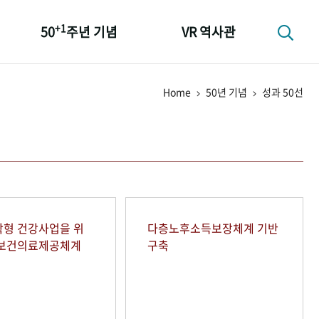
+1
50
주년 기념
VR 역사관
성과 50선
Home
50년 기념
성과 50선
숫자로 보는 50년
+1
50
주년 광장
세계와 함께 한 KIHASA
형 건강사업을 위
다층노후소득보장체계 기반
역보건의료제공체계
구축