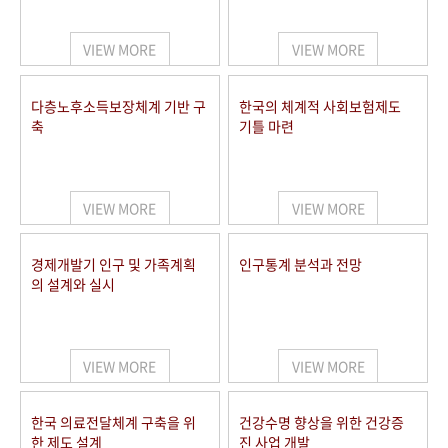
+1
성과 50선
숫자로 보는 50년
50
주년 광장
세계와 함께 한 KIHASA
VIEW MORE
VIEW MORE
VR 역사관
다층노후소득보장체계 기반 구
한국의 체계적 사회보험제도
축
기틀 마련
VIEW MORE
VIEW MORE
경제개발기 인구 및 가족계획
인구통계 분석과 전망
의 설계와 실시
VIEW MORE
VIEW MORE
한국 의료전달체계 구축을 위
건강수명 향상을 위한 건강증
한 제도 설계
진 사업 개발