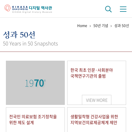
Home
50년 기념
성과 50선
기관 역사
성과 50선
걸어온 길
기관 변천사
역대 기관장
연구원 사람들
50 Years in 50 Snapshots
연구 역사
정책과 연구
키워드로 보는 연구 역사
연구자들
한국 최초 인문·사회분야
간행물 변천사
국책연구기관의 출범
19
70
'
기록물 아카이브
VIEW MORE
사진 아카이브
문서 기록물
행정박물
영상 기록물
전국민 의료보험 조기정착을
생활밀착형 건강사업을 위한
위한 제도 설계
지역보건의료제공체계 제안
+1
50
주년 기념