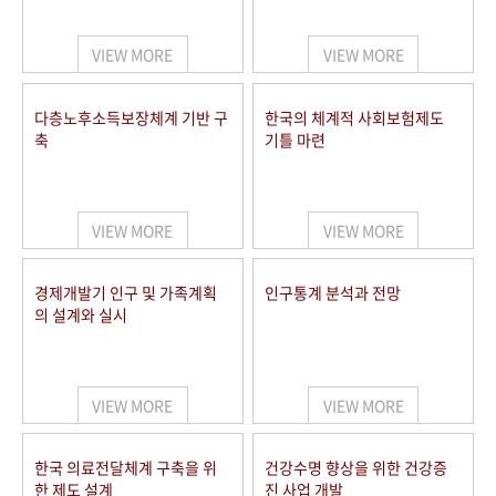
+1
성과 50선
숫자로 보는 50년
50
주년 광장
세계와 함께 한 KIHASA
VIEW MORE
VIEW MORE
VR 역사관
다층노후소득보장체계 기반 구
한국의 체계적 사회보험제도
축
기틀 마련
VIEW MORE
VIEW MORE
경제개발기 인구 및 가족계획
인구통계 분석과 전망
의 설계와 실시
VIEW MORE
VIEW MORE
한국 의료전달체계 구축을 위
건강수명 향상을 위한 건강증
한 제도 설계
진 사업 개발