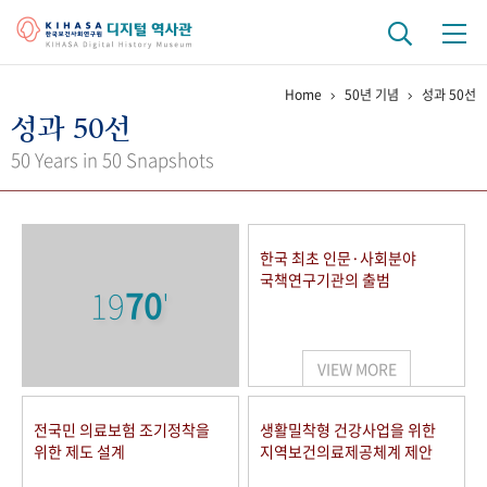
Home
50년 기념
성과 50선
기관 역사
성과 50선
걸어온 길
기관 변천사
역대 기관장
연구원 사람들
50 Years in 50 Snapshots
연구 역사
정책과 연구
키워드로 보는 연구 역사
연구자들
한국 최초 인문·사회분야
간행물 변천사
국책연구기관의 출범
19
70
'
기록물 아카이브
VIEW MORE
사진 아카이브
문서 기록물
행정박물
영상 기록물
전국민 의료보험 조기정착을
생활밀착형 건강사업을 위한
위한 제도 설계
지역보건의료제공체계 제안
+1
50
주년 기념