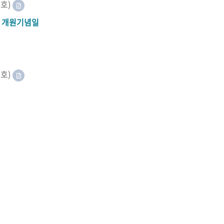
8호)
A 개원기념일
2호)