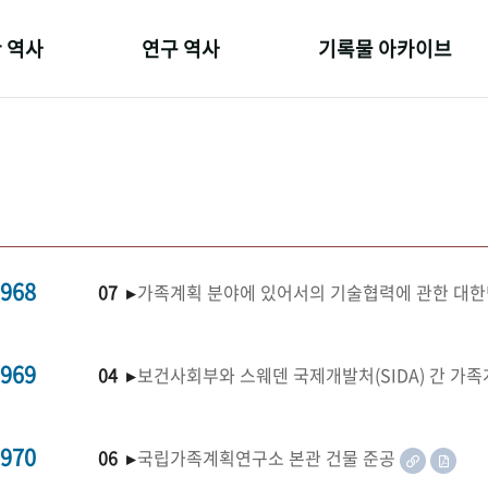
 역사
연구 역사
기록물 아카이브
온 길
정책과 연구
사진 아카이브
 변천사
키워드로 보는 연구 역사
문서 기록물
 기관장
연구자들
행정박물
 사람들
간행물 변천사
영상 기록물
968
07 ▸
가족계획 분야에 있어서의 기술협력에 관한 대한
969
04 ▸
보건사회부와 스웨덴 국제개발처(SIDA) 간 가
970
06 ▸
국립가족계획연구소 본관 건물 준공