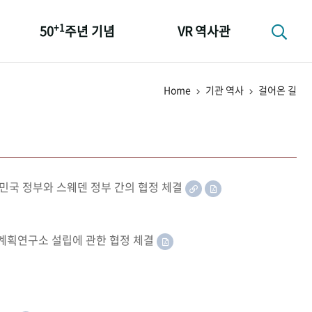
+1
50
주년 기념
VR 역사관
성과 50선
Home
기관 역사
걸어온 길
숫자로 보는 50년
+1
50
주년 광장
세계와 함께 한 KIHASA
민국 정부와 스웨덴 정부 간의 협정 체결
족계획연구소 설립에 관한 협정 체결