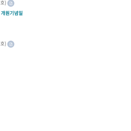
8호)
A 개원기념일
2호)