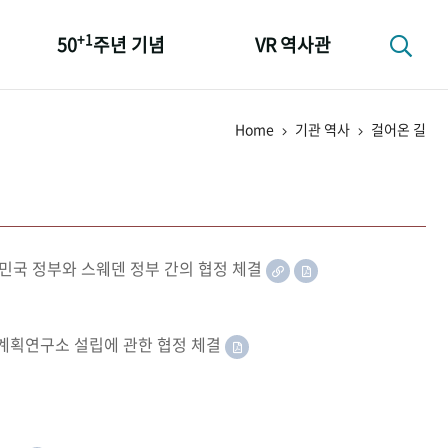
+1
50
주년 기념
VR 역사관
성과 50선
Home
기관 역사
걸어온 길
숫자로 보는 50년
+1
50
주년 광장
세계와 함께 한 KIHASA
민국 정부와 스웨덴 정부 간의 협정 체결
족계획연구소 설립에 관한 협정 체결