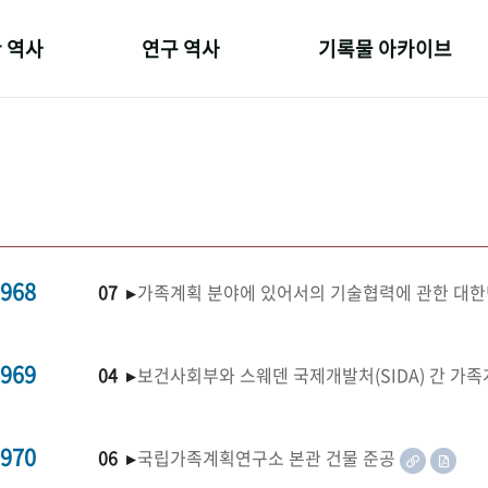
 역사
연구 역사
기록물 아카이브
온 길
정책과 연구
사진 아카이브
 변천사
키워드로 보는 연구 역사
문서 기록물
 기관장
연구자들
행정박물
 사람들
간행물 변천사
영상 기록물
968
07 ▸
가족계획 분야에 있어서의 기술협력에 관한 대한
969
04 ▸
보건사회부와 스웨덴 국제개발처(SIDA) 간 가
970
06 ▸
국립가족계획연구소 본관 건물 준공