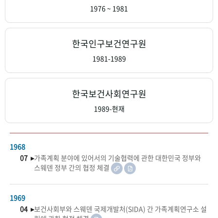
+1
성과 50선
숫자로 보는 50년
50
주년 광장
1976 ~ 1981
세계와 함께 한 KIHASA
한국인구보건연구원
VR 역사관
1981-1989
한국보건사회연구원
1989-현재
1968
07 ▸
가족계획 분야에 있어서의 기술협력에 관한 대한민국 정부와
스웨덴 정부 간의 협정 체결
1969
04 ▸
보건사회부와 스웨덴 국제개발처(SIDA) 간 가족계획연구소 설