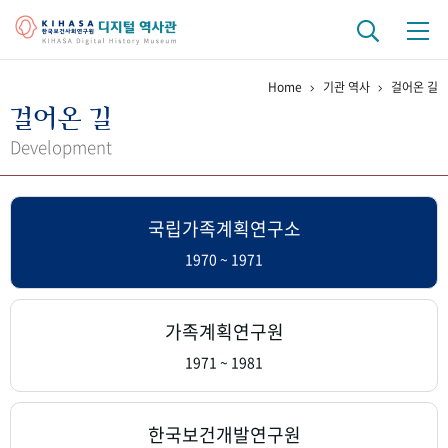
Home
기관 역사
걸어온 길
기관 역사
걸어온 길
걸어온 길
기관 변천사
역대 기관장
연구원 사람들
Development
연구 역사
국립가족계획연구소
정책과 연구
키워드로 보는 연구 역사
연구자들
간행물 변천사
1970 ~ 1971
기록물 아카이브
가족계획연구원
사진 아카이브
문서 기록물
행정박물
영상 기록물
1971 ~ 1981
+1
50
주년 기념
한국보건개발연구원